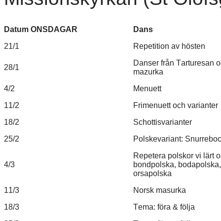
Datum ONSDAGAR
Dans
21/1
Repetition av hösten
Danser från Tarturesan o
28/1
mazurka
4/2
Menuett
11/2
Frimenuett och varianter
18/2
Schottisvarianter
25/2
Polskevariant: Snurrebo
Repetera polskor vi lärt o
4/3
bondpolska, bodapolska,
orsapolska
11/3
Norsk masurka
18/3
Tema: föra & följa