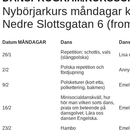
Nybörjarkurs måndagar k
Nedre Slottsgatan 6 (from
Datum MÅNDAGAR
Dans
Dans
Repetition: schottis, vals
26/1
Lisa
(slängpolska)
Polska repetition och
2/2
Anny
fördjupning
Polsketurer (kort etta,
9/2
Emel
polkettering, bakmes)
Minisocialdanskväll, hur
hör man vilken sorts dans,
16/2
prata om beteende på
Emeli
dansgolvet. Lära oss
dansen Engelska.
23/2
Hambo
Emel