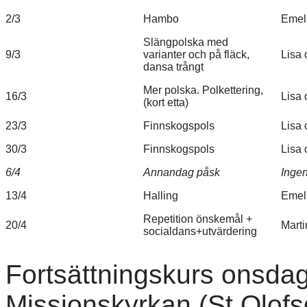
2/3
Hambo
Emel
Slängpolska med
9/3
varianter och på fläck,
Lisa 
dansa trångt
Mer polska. Polkettering,
16/3
Lisa 
(kort etta)
23/3
Finnskogspols
Lisa
30/3
Finnskogspols
Lisa
6/4
Annandag påsk
Inge
13/4
Halling
Emeli
Repetition önskemål +
20/4
Marti
socialdans+utvärdering
Fortsättningskurs onsdag
Missionskyrkan (St Olofs