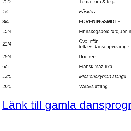
25/3
Tema: föra & följa
1/4
Påsklov
8/4
FÖRENINGSMÖTE
15/4
Finnskogspols fördjupni
Öva inför
22/4
folkfestdansuppvisninge
29/4
Bourrée
6/5
Fransk mazurka
13/5
Missionskyrkan stängd
20/5
Våravslutning
Länk till gamla danspro