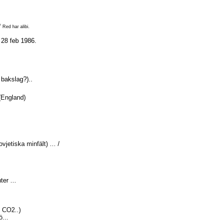
?
Red har alibi.
28 feb 1986.
r bakslag?)..
(England)
jetiska minfält) ... /
er ...
n CO2..)
...