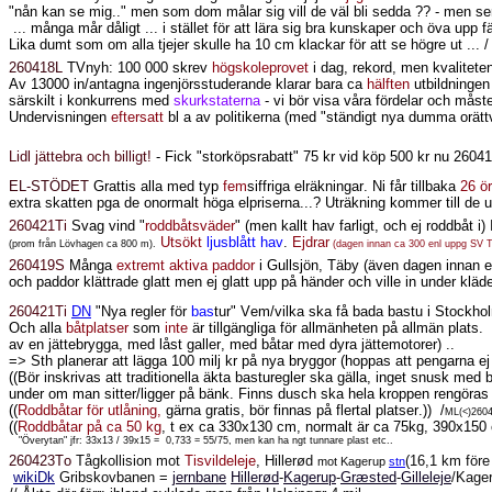
"nån kan se mig.." men som dom målar sig vill de väl bli sedda ?? - men ser l
... många mår dåligt ... i stället för att lära sig bra kunskaper och öva upp 
Lika dumt som om alla tjejer skulle ha 10 cm klackar för att se högre ut ... / M
260418L
TVnyh: 100 000 skrev
högskoleprovet
i dag, rekord, men kvalitete
Av 13000 in/antagna ingenjörsstuderande klarar bara ca
hälften
utbildningen
särskilt i konkurrens med
skurkstaterna
- vi bör visa våra fördelar och måste
Undervisningen
eftersatt
bl a av politikerna (med "ständigt nya dumma orät
Lidl jättebra och billigt!
- Fick "storköpsrabatt" 75 kr vid köp 500 kr nu 2604
EL-STÖDET
Grattis alla med typ
fem
siffriga elräkningar. Ni får tillbaka
26 ö
extra skatten pga de onormalt höga elpriserna...? Uträkning kommer till de utr
260421Ti
Svag vind "
roddbåtsväder
" (men kallt hav farligt, och ej roddbåt
Utsökt
ljusblått hav
.
Ejdrar
(prom från Lövhagen ca 800 m).
(dagen innan ca 300 enl uppg SV T
260419S
Många
extremt aktiva paddor
i Gullsjön, Täby (även dagen innan e
och paddor klättrade glatt men ej glatt upp på händer och ville in under kläd
260421Ti
DN
"Nya regler för
bas
tur" Vem/vilka ska få bada bastu i Stockho
Och alla
båtplatser
som
inte
är tillgängliga för allmänheten på allmän plats.
av en jättebrygga, med låst galler, med båtar med dyra jättemotorer) ..
=> Sth planerar att lägga 100 milj kr på nya bryggor (hoppas att pengarna ej
((Bör inskrivas att traditionella äkta basturegler ska gälla, inget snusk me
under om man sitter/ligger på bänk. Finns dusch ska hela kroppen rengöras 
((
Roddbåtar för utlåning,
gärna gratis, bör finnas på flertal platser.))
/
ML(<)260
((
Roddbåtar på ca 50 kg
, t ex ca 330x130 cm, normalt är ca 75kg, 390x150 cm,
"Överytan" jfr: 33x13 / 39x15 =
0,733 = 55/75, men kan ha ngt tunnare plast etc..
260423To
Tågkollision mot
Tisvildeleje
, Hillerød
(16,1 km före 
mot Kagerup
stn
wikiDk
Gribskovbanen =
jernbane
Hillerød
-
Kagerup
-
Græsted
-
Gilleleje
/Kage