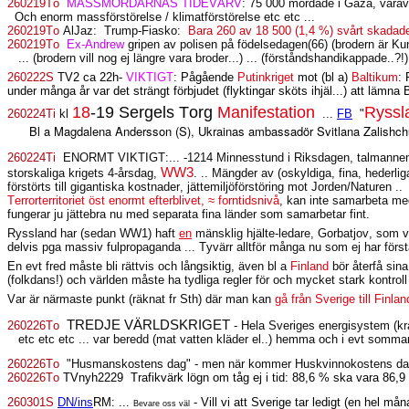
260219To
MASSMÖRDARNAS TIDEVARV
: 75 000 mördade i Gaza, varav 
Och enorm massförstörelse / klimatförstörelse etc etc ...
260219To
AlJaz:
Trump-Fiasko:
Bara 260 av 18 500 (1,4 %) svårt skada
260219To
Ex-Andrew
gripen av polisen på födelsedagen(66) (brodern är Ku
... (brodern vill nog ej längre vara broder...) ... (förståndshandikappade..?!)
260222S
TV2 ca 22h-
VIKTIGT
: Pågående
Putinkriget
mot (bl a)
Baltikum
: 
under många år var det strängt förbjudet (flyktingar sköts ihjäl...) att lämn
18
-19 Sergels Torg
Manifestation
Ryss
260224Ti
kl
...
FB
"
Bl a Magdalena Andersson (S), Ukrainas ambassadör Svitlana Zalishc
260224Ti
ENORMT VIKTIGT:... -1214 Minnesstund i Riksdagen, talmannen bra
WW3
storskaliga krigets 4-årsdag,
. .. Mängder av (oskyldiga, fina, hederl
förstörts till gigantiska kostnader, jättemiljöförstöring mot Jorden/Naturen ..
Terrorterritoriet öst enormt efterblivet, ≈ forntidsnivå
, kan inte samarbeta med
fungerar ju jättebra nu med separata fina länder som samarbetar fint.
Ryssland har (sedan WW1) haft
en
mänsklig hjälte-ledare, Gorbatjov, som 
delvis pga massiv fulpropaganda ... Tyvärr alltför många nu som ej har först
En evt fred måste bli rättvis och långsiktig, även bl a
Finland
bör återfå sin
(folkdans!) och världen måste ha tydliga regler för och mycket stark kontroll
Var är närmaste punkt (räknat fr Sth) där man kan
gå från Sverige till Finlan
TREDJE VÄRLDSKRIGET
260226To
- Hela Sveriges energisystem (kra
etc etc etc ... var beredd (mat vatten kläder el..) hemma och i evt somm
260226To
"Husmanskostens dag" - men när kommer Huskvinnokostens dag o
260226To
TVnyh2229
Trafikvärk lögn om tåg ej i tid: 88,6 % ska vara 86,9
260301S
DN/ins
RM: ...
- Vill vi att Sverige tar ledigt (en hel mån
Bevare oss väl