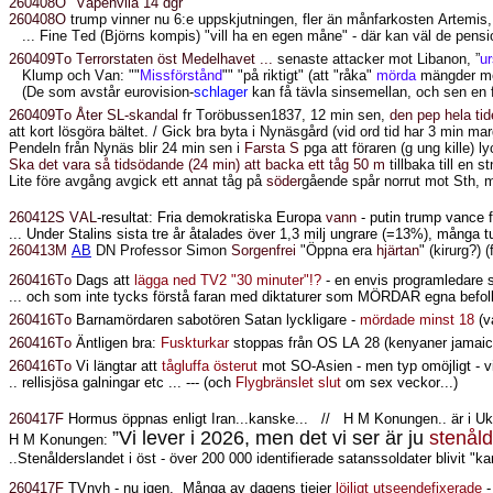
260408O "Vapenvila 14 dgr"
260408O
trump vinner nu 6:e uppskjutningen, fler än månfarkosten Artemis, m
... Fine Ted (Björns kompis) "vill ha en egen måne" - där kan väl de pensi
260409To Terrorstaten öst Medelhavet ...
senaste attacker mot Libanon, ”
ur
Klump och Van: ""
Missförstånd
"" "på riktigt" (att "råka"
mörda
mängder me
(De som avstår eurovision-
schlager
kan få tävla sinsemellan, och sen en 
260409To Åter SL-skandal
fr Toröbussen1837, 12 min sen,
den pep hela ti
att kort lösgöra bältet. / Gick bra byta i Nynäsgård (vid ord tid har 3 min ma
Pendeln från Nynäs blir 24 min sen i
Farsta S
pga att föraren (g ung kille) l
Ska det vara så tidsödande (24 min) att backa ett tåg 50 m
tillbaka till en 
Lite före avgång avgick ett annat tåg på
söder
gående spår norrut mot Sth, m
260412S VAL
-resultat: Fria demokratiska Europa
vann
- putin trump vance fö
... Under Stalins sista tre år åtalades över 1,3 milj ungrare (=13%), mång
260413M
AB
DN Professor Simon
Sorgenfrei
"Öppna era
hjärtan
" (kirurg?)
260416To
Dags att
lägga ned TV2 "30 minuter"!?
- en envis programledare
... och som inte tycks förstå faran med diktaturer som MÖRDAR egna be
260416To
Barnamördaren sabotören Satan lyckligare -
mördade minst 18
(v
260416To
Äntligen bra:
Fuskturkar
stoppas från OS LA 28 (kenyaner jamaican
260416To
Vi längtar att
tågluffa österut
mot SO-Asien - men typ omöjligt - v
.. rellisjösa galningar etc ... --- (och
Flygbränslet slut
om sex veckor...)
260417F
Hormus öppnas enligt Iran...kanske...
//
H M Konungen.. är i Ukra
”Vi lever i 2026, men det vi ser är ju
stenål
H M Konungen:
..Stenålderslandet i öst - över 200 000 identifierade satanssoldater blivit "k
260417F
TVnyh - nu igen.
Många av dagens tjejer
löjligt utseendefixerade
-