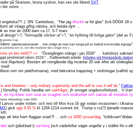
 månader på Skansen, bruna syskon, kan ses ute ibland
SVT
 blir större ...
t engelska??..)
DN: Canterbury.. "Har jag
druckit
ur fel glas" (två DÖDA 18 o 2
dumt att intaga giftig vätska, och betala dyrt ...
sök av mer än 2000 barn ca 17, 5-7 mars
ll design"=?, "formspråk sticker ut"=?, "en hyllning till livliga gator" (del av
N
-annons Cup..
ividens
”
självbestämmande ... inte rimligt att man kan tvinga på en individ irreversibla ingrepp
r p-kristna och vv, och dito muslimer där s krigar mot s ...
nns en bro intill!!? =>
"Övergången stängs i jan 2026" ...
kartskiss saknas!
gd preliminärt våren 2029." ...Trafikverkets arbete:
Arbeten vid Nynäsgårds statio
pår mot Älgviken): Bestäm att norrgående tåg inväntar 20 sek efter att södergå
r med!
bron norr om plattformarna), med bekväma trappsteg + sluttningar (valfritt sp
 and freedom – only military superiority and the will to use it will do.
”
Falkla
L
) förnuftig: Politik handlar om
sakfrågor
, jfr omoget ungdomsförbund... V-Var
k, en hycklare som osar av svaghet och osäkerhet och saknar all moralisk r
ands inblandning i valet 2016
till Larvov under möten
och rest till Mos kva 16 ggr sedan invasionen i Ukraina.
MX
) gick
upp 4,55 %
kl 1204-1214 svensk tid.
Trump o co(?) tjänade massor
 kth
ags att leta fram flaggan snart?! ... och
ca 1000 ryssar/dag
"köttkvarn"dödas
undet
och (påskbad i)
var-berg
(och väderkillar säger ungefär y i stället för o ell