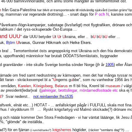
46 000 barn/kvinnor/äldre, och ännu större mängder av terrorterritoriet öst.
de
från Gaza-Palestina
har blivit ut-transporterade till nödvändig sjukvård (sedan gräns"ö
ng, mamman var regerande drottning)... - snart dags för
P och N
, kanske som
Påverkans-/lögn-kampanjer, sabotage (livsfarligt) mot flygtrafiken, drönare och
a Baltikum / det ryss-ockuperade Öst-Europa ...
land UUU
" där UUU betyder
U
t
U
r
U
kraina, eller ..
b
U
b
U
b
U
eller ...
huk,
Björn
U
lvaeus, Gunnar Hökmark och Heike Ekers.
! .. Terrorterritoriet östs angreppskrig mot Ukraina och den fria demokrati
iga, uppoffrande) människor har brutalt DÖDATS/lemlästats, byggnader
 grannländer - inte skulle Sverige bomba sönder Norge (jfr år
1905
) eller Åla
värnade om fred samt nedrustning av kärnvapen, men det har många ryssar nog
ått faran - skräckexempel bl a "
U
ngerns g
u
bbe", som nu vanhedrar 1956 års hj
a områden,
Karelen, Königsberg, Belarus
m fl bli fria, Kreml bli
museum
/ välg
 av president(ledar)val
(
galningar, brottslingar, mördarnedfostrade etc
ska ej f
d
?
Svar nederst..
not.reinlaender.fhs1535
ftverk, elnät etc...) HOTAT - ... anfallskriget pågår i FULFULL skala mot fina
arhus / skyddsrum !!!
...
Ryskt krigsfartyg vid Malmö skickade(?) drönare m
ch nääär kommer Den Stora Fredsdagen - vi har väntat lääänge, lik Jesu å
 %, "glömde" de inställda..
ad?) för en fjärran
krigsherres
högtider,
...
(räcker "semlans dag"?!)
(i rum/tid/tanke?)