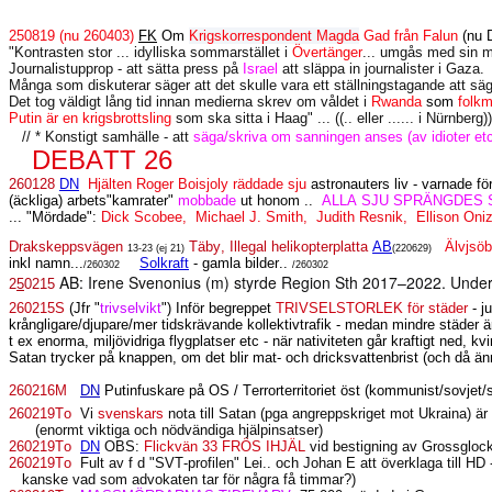
250819 (nu 260403)
FK
Om
Krigskorrespondent Magda
Gad från Falun
(nu 
"Kontrasten stor ... idylliska sommarstället i
Övertänger
... umgås med sin m
Journalistupprop - att sätta press på
Israel
att släppa in journalister i Gaza.
Många som diskuterar säger att det skulle vara ett ställningstagande att säg
Det tog väldigt lång tid innan medierna skrev om våldet i
Rwanda
som
folkm
Putin är en krigsbrottsling
som ska sitta i Haag" ... ((.. eller ...... i Nürnberg))
// * Konstigt samhälle - att
säga/skriva om sanningen anses (av idioter etc?!
DEBATT 26
260128
DN
Hjälten Roger Boisjoly räddade sju
astronauters liv - varnade f
(äckliga) arbets"kamrater"
mobbade
ut honom ..
ALLA SJU SPRÄNGDES
... "Mördade":
Dick Scobee,
Michael J. Smith,
Judith Resnik,
Ellison Oni
Drakskeppsvägen
Täby, Illegal helikopterplatta
AB
Älvjsö
13-23 (ej 21)
(220629)
inkl namn...
Solkraft
- gamla bilder..
/260302
/260302
AB: Irene Svenonius (m) styrde Region Sth 2017–2022. Under 
2
5
0215
260215S
(Jfr "
trivselvikt
") Inför begreppet
TRIVSELSTORLEK för städer
- ju
krångligare/djupare/mer tidskrävande kollektivtrafik - medan mindre städer ä
t ex enorma, miljövidriga flygplatser etc - när nativiteten går kraftigt ned, k
Satan trycker på knappen, om det blir mat- och dricksvattenbrist (och då än
260216M
DN
Putinfuskare på OS / Terrorterritoriet öst (kommunist/sovjet/s
260219To
Vi
svenskars
nota till Satan (pga angreppskriget mot Ukraina) är
(enormt viktiga och nödvändiga hjälpinsatser)
260219To
DN
OBS:
Flickvän 33 FRÖS IHJÄL
vid bestigning av Grossgloc
260219To
Fult av f d "SVT-profilen" Lei.. och Johan E att överklaga till HD
kanske vad som advokaten tar för några få timmar?)