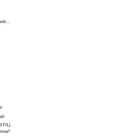
rds...
a
!
at!
3 F/L)
komna?