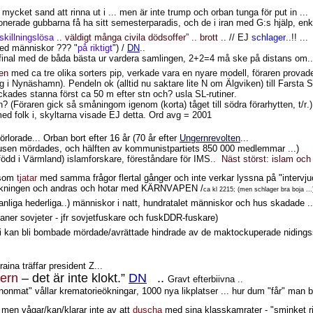
ycket sand att rinna ut i ... men är inte trump och orban tunga för put in ...
onerade gubbarna få ha sitt semesterparadis, och de i iran med G:s hjälp, enke
skillningslösa
..
väldigt många civila dödsoffer” .. brott
.. // EJ
schlager
..!! ...
d människor ??? "
på riktigt
") /
DN
..
final med de båda bästa ur vardera samlingen, 2+2=4 må ske på distans om..
den
med ca tre olika sorters pip, verkade vara en nyare modell, föraren provad
rg i Nynäshamn). Pendeln ok (alltid nu saktare lite N om Älgviken) till Farsta S
yckades stanna först ca 50 m efter stn och? usla SL-rutiner.
stn? (Föraren gick så småningom igenom (korta) tåget till södra förarhytten, t/r.)
ed folk i, skyltarna visade EJ detta. Ord avg = 2001
rlorade... Orban bort efter 16 år (70 år efter
Ungernrevolten
...
a tusen mördades, och hälften av kommunistpartiets 850 000 medlemmar ...)
 (född i Värmland) islamforskare, föreståndare för IMS..
Näst störst: islam och
 som
tjatar
med samma frågor flertal gånger och inte verkar lyssna på "intervjuo
folkningen och andras och hotar med KÄRNVAPEN /
ca kl 2215; (men schlager bra boja ...
anliga hederliga..) människor i natt, hundratalet människor och hus skadade ..
er sovjeter - jfr sovjetfuskare och fuskDDR-fuskare)
i kan bli bombade mördade/avrättade hindrade av de maktockuperade nidingss
ina träffar president Z...
dern
– det är inte klokt.”
DN
..
Gravt efterbiivna ..
anonmat" vållar krematorieökningar, 1000 nya likplatser ... hur dum "får" man b
 men vågar/kan/klarar inte av att
duscha
med sina klasskamrater - "sminket ri