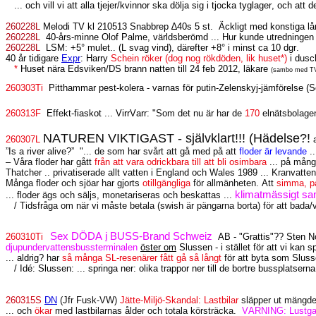
... och vill vi att alla tjejer/kvinnor ska dölja sig i tjocka tyglager, och a
260228L
Melodi TV kl 210513 Snabbrep ∆40s 5 st.
Äckligt med konstiga lå
260228L
40-års-minne Olof Palme, världsberömd ... Hur kunde utredningen 
260228L
LSM: +5° mulet.. (L svag vind), därefter +8° i minst ca 10 dgr.
40 år tidigare
Expr
: Harry
Schein röker (dog nog rökdöden, lik huset*)
i dusc
*
Huset nära Edsviken/DS brann natten till 24 feb 2012, läkare
(sambo med TV
260303Ti
Pitthammar pest-kolera - varnas för putin-Zelenskyj-jämförelse (
260313F
Effekt-fiaskot ... VirrVarr: "
Som det nu är har de
170
elnätsbolagen 
NATUREN VIKTIGAST - självklart!!! (Hädelse?!
260307L
a
”Is a river alive?”
"... de som har svårt att gå med på att
floder är levande
..
– Våra floder har gått
från att vara odrickbara till att bli osimbara
... på mång
Thatcher .. privatiserade allt vatten i England och Wales 1989 ... Kranvatten 
Många floder och sjöar har gjorts
otillgängliga
för allmänheten. Att
simma, p
klimatmässigt sa
... floder ägs och säljs, monetariseras och beskattas ...
/ Tidsfråga om när vi måste betala (swish är pängarna borta) för att bada/v
Sex DÖDA
i
BUSS-Brand Schweiz
260310Ti
AB - "Grattis"?? Sten 
djupundervattensbussterminalen
öster om
Slussen - i stället för att vi kan sp
... aldrig? har
så många SL-resenärer fått gå så långt
för att byta som Sluss
/ Idé: Slussen: ... springa ner: olika trappor ner till de bortre bussplatserna
260315S
DN
(Jfr Fusk-VW)
Jätte-Miljö-Skandal: Lastbilar
släpper ut mängde
... och
ökar
med lastbilarnas ålder och totala körsträcka.
VARNING: Lustga