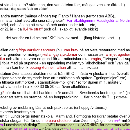
t vid den sista? stämman, den var jättebra förr, många svenskar åkte dit)
svenska, i dag sades "vak-ert väder"
t ändra namnet (många gånger) typ Fjantolf Hansen (terroristen ABB)...
ista i stort sett alla sina rättigheter*,
Far Skaldigrimmr Rauskjoldr af Northri
bröd, och nånting att sova på och under under tak ... etc, ...
ör 21 år = ca
0,4 % straff
(och då i skapligt levande skick)
, ... det var där en f d bekant "KK" blev av med ... (lång historia, kort ...)
tällen där
giftiga vätskor serveras
(nu
utan krav
på att vara restaurang med ma
hol är grunden för många (
livsfarliga
)
sjukdomar
och massor av
familjetragedier
öka
och alko ska vara en grund för att människor ska
umgås
; "tvingas" att su
j följa med på supande - en uppdelning mellan typ "alkoholister" och "vanliga"
- man kan tro lik
betong-/tunnelmaffian
att ...
...
TV2 1245
 station även sabba utsikten norrut från SthC - måste vi plocka in hus överallt
ntligen verkar de styrande inse att turtätheten på spåren ("getingmidjan" etc)
tillbaka nattmörkret / stjärnskådar-möjlighet / ro för djuren m fl, måste vi
nattvila under t ex kl 00.30-05.30 ca, även alkoflödena ...
gt
*
bör du se till att ditt bankkonto är anmält till Swedbanks kontoregister." (j
ader att sätta en stämpel på en bouppteckning ... fler hinner dö ? ...)
/
260508≈
.. mycket grov mobbning lärs ut och praktiseras (enl uppg./vittnen..)
svarets insatsstyrka ... //
arn till Lundsbergs internatskola i Värmland. Förmögna föräldrar betalar över 3
ndska skogar. Här får du
inte bara studiero
, utan även tillgång till en
unik
miljö 
va
Lundsberg på riktigt?" ...
/NEJ bevare oss.../
VARNING för nätternas vålds
plats att
MOBBA andra
– både fysiskt
*
(kokande och iskallt vatten på nakna kamrate