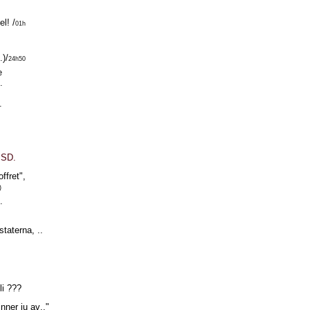
l! /
01h
.)/
24h50
e
.
.
 SD.
ffret",
)
.
taterna, ..
li ???
nner ju av.."