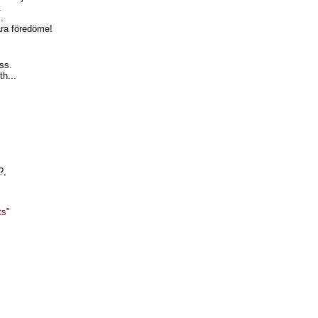
.
.
ra föredöme!
oss.
h...
?,
ts
"