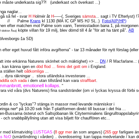
tt de måste underkasta sig??!
(underkast och överkast ...)
nga naglar...
gå så fel - svar
H
H
olmér åt
H
------(, Sveriges
sämsta
... sagt i TV Efterlyst) !
//
Palme
Krans
kl 1130 (MA IC GP MS HJ SL..)
Foto(AIP/HP)
hen efter matchen mot Palme som vann, Tennisstadion bana 1, på morgonen 
köpte villan för 19 milj, blev dömd till 4 år "för att ha tänt på".
AB
-doktor Åsa)
Sölvesborgs-1a SD)
efter eget huvud fått införa avgifterna
" - tar 13 månader för nytt förslag (elle
tt inte erkänna Naturens skönhet och mäktighet) => ...
DN
/ R Macfarlane..: 
. kan känna igen en
död flod ... finns det gott om
i England.
a ställen helt
oåtkomliga
...
.. dyra räkningar ..
stora utländska investerare ...
addla och vada
i dem utan tillstånd kan vara
straffbart
.
mmanbrott, emotionell kollaps
. "
ara vid våra (dvs Naturens) fina sandstränder (om vi lyckas kryssa dit förbi sov
Nordin & co "lyckas"? stänga in massor med levande människor i
ringa ner* på 10-20 sek från T-plattformen direkt till bussar i det fria ...
en-Bussarna österut och Saltsjöbanan lik Cityterminalens långrulltrappslabyrint
 - och snabbpåfyllning utan att visa biljett för chauffören etc...
r med klimatvidrig
LUSTGAS
(
8 ggr mer
än som angavs) (
265 ggr
farligare ä
s N
O
(smärtlindring i vården) .. överdosering: kan tappa medvetande / kan dö
2