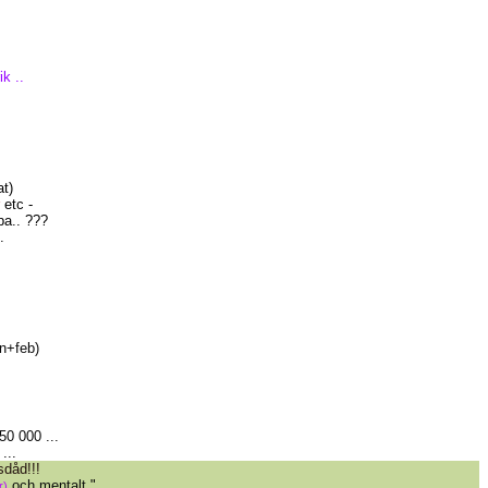
k ..
t)
etc -
pa.. ???
.
an+feb)
50 000 ...
...
dåd!!!
och mentalt.
"
r)