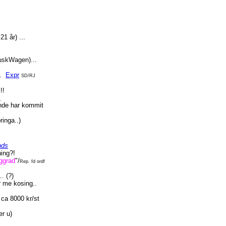
1 år) ...
 FuskWagen)...
.
Expr
SD/RJ
!!
n
ende har kommit
ringa..)
nds
ning?!
yggrad
"/
Rep. fd ordf
. (?)
 me kosing..
 ca 8000 kr/st
er u)