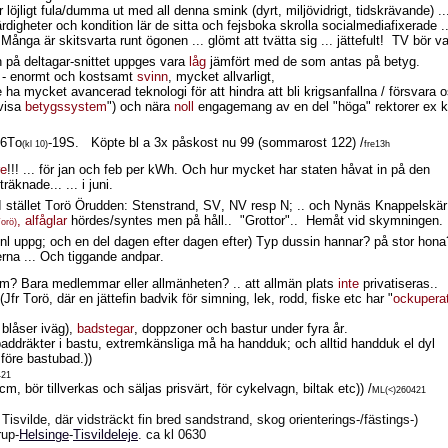
öjligt fula/dumma ut med all denna smink (dyrt, miljövidrigt, tidskrävande) ..
färdigheter och kondition lär de sitta och fejsboka skrolla socialmediafixerade ..
ånga är skitsvarta runt ögonen ... glömt att tvätta sig ... jättefult!
TV bör va
n på deltagar-snittet uppges vara
låg
jämfört med de som antas på betyg.
 - enormt och kostsamt
svinn
, mycket allvarligt,
 ha mycket avancerad teknologi för att hindra att bli krigsanfallna / försvara 
tvisa
betygssystem
") och nära
noll
engagemang av en del "höga" rektorer ex kt
16To
-19S.
Köpte bl a 3x påskost nu 99 (sommarost 122) /
(kl 10)
fre13h
re
!!! ... för jan och feb per kWh. Och hur mycket har staten håvat in på den
äknade... ... i juni.
 i) I stället Torö Örudden: Stenstrand, SV, NV resp N; .. och Nynäs Knappelskär
, alfåglar
hördes/syntes men på håll..
"Grottor"..
Hemåt vid skymningen.
orö)
nl uppg; och en del dagen efter dagen efter) Typ dussin hannar? på stor hona
erna ... Och tiggande andpar.
lm? Bara medlemmar eller allmänheten? .. att allmän plats
inte
privatiseras..
(Jfr Torö, där en jättefin badvik för simning, lek, rodd, fiske etc har "
ockupera
 blåser iväg),
badstegar
, doppzoner och bastur under fyra år.
d baddräkter i bastu, extremkänsliga må ha handduk; och alltid handduk el dyl
före bastubad.))
421
 bör tillverkas och säljas prisvärt, för cykelvagn, biltak etc)) /
ML(<)260421
Tisvilde, där vidsträckt fin bred sandstrand, skog orienterings-/fästings-)
rup-
Helsinge
-
Tisvildeleje
. ca kl 0630