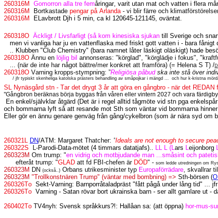
260316M
Gomorron alla tre fem
åringar, varit utan mat och vatten i flera
260316M
Bortkastade
pengar på Arlanda
- vi blir färre och klimatförstörelsen
260316M
ELavbrott Djh i 5 min, ca kl 120645-121145, oväntat.
260318O
Äckligt / Livsfarligt (så kom kinesiska sjukan
till Sverige och snar
men vi vanliga har ju en vattenflaska med friskt gott vatten i - bara fånigt 
.. Klubben "Club Chemistry" (bara namnet låter läskigt oläskigt) hade be
260318O
Ännu en
löjlig bil
annonseras: "körglad", "körglädje i fokus", "kraftfu
... (när de inte har något bättre/mer konkret att framföra) (= Helena S T) /
D
260318O
Varning kropps-stympning:
”
Religiösa påbud
ska inte stå över ind
/ jfr typiskt skenheliga katolska prästers behandling av småpojkar i mängd ...
och hur k-kristna mörda
SL Nynäsgård stn - Tar det drygt 3 år att göra en gångbro - när det REDAN fi
"Gångbron beräknas börja byggas från våren eller vintern 2027 och vara färdigbyg
En enkel/självklar åtgärd (Det är i regel alltid tågmöte vid stn pga enkels
och bommarna lyft så att resande mot Sth som väntar vid bommarna hinne
Eller gör en ännu genare genväg från gång/cykelbron (som är nära syd om bil
260321L
DN
/ATM:
Margaret Thatcher:
”
Ideals are not enough to secure peace
260322S
L-
Parodi-Data-mötet (4 timmars datatjafs)..
LL L (L
ars
L
eijonborg
260323M
Om trump: "
en vidrig och motbjudande man ...småsint och patetis
efteråt trump: "
GLAD
att fd FBI-chefen är
DÖD
" -
som ledde utredningen om Rysl
260323M
DN
Orbans utrikesminister typ
Europaförrädare
, skvallrar 
(också..)
260323M "Trollkonstnären Trump" (väntar med bombning) =>
Sth-börsen (
O
260326To
Sekt-Varning: Barnporråtaladpräst "fått pågå under lång tid" ... jfr
260326To
Varning - Satan rövar bort ukrainska barn - ser allt gamlare ut - d
260402To
TV4nyh: Svensk språkkurs?!: Hallåan sa: (att öppna)
hor-mus-s