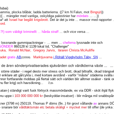
Dubai)
amma, plocka blåbär, ladda batterierna. ((7 km N Falun, mot
Bingsjö
))
((... mängder med vanliga, oskyldiga palestinier har
mördats
... ...))
a* att
Israel har begått krigsbrott
. Det är d
et ju inte ...
massor med rapporter .
ord
.
) som väldigt kriminellt ... hårda straff
... och vice versa ...
ör lossnande gummipackningar -
... men ...
cheferna
lyssnade inte och
 SÖNDER
860128 kl 1139 lokal tid, "Challenger"
zuka,
Ronald McNair,
Gregory Jarvis,
läraren Christa McAuliffe
badet
gratis
AB
Marktjuvarna
i Röhäll Viggbyholm Täby, SN
...
(220509)
de åren sönderprivatiserades sjukvården och vårdköerna växte ...
...
 större städer - i regel desto mer stress och brott, ökad biltrafik, ökad trängsel
r enklare att gå/cykla i, med kortare avstånd - varför "måste" städerna svälla
vinnor fortfarande mobbas på flertal sätt och världen blir alltmer osäker - tänk 
nu fler krig) och havsökning...
/
13h
atan-) ständigt varit fusk förtryck massmördande, ex via DDR - sköt ihjäl flykt
 nu uppe i
103 000 000 000 kr
(beskyddar-insatser) - blir många mil snabbspå
kner (3798 m) 250119, Thomas P döms (9x..) för grovt vållande
av
annans D
 - snarare bör
våldtäktsmän etc betala skäligt = mycket mer
till offer (de ynka