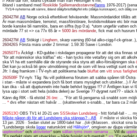
// Åkte där förr; ibland cyklade man från Helsingør 4 mil,
ibland i samband med
Roskilde Spillemandsstævne
(
fanns
1976-2017) (senas
TV1/4-nyheterna allt sämre, ibland dålig/bristfällig/fel info (dåliga kunskaper), och dålig 
260427M
AB
Norge också efterblivet felväsende: Massmördaridiot tillåts at
Är man massmördare, terrorist, massförstörare, livstidsmobbare etc bör man m
borde kanske bli namnlös, bara en siffra (typ 0:a). *utom ungefär vatten och 
mördade 77 st => ca 77x 65 år =
5000 års mördande
, fick mat och husrum f
260427M
AB
Stökigt i
Linghem
, skarp varning (60-tal alko-cigg-f-ck-grisar..)
260426S
Första mara under 2 timmar: 1.59.30 Sawe i London.
260507To
Äckligt - KD-gubbe i riskdagen propagerar för att det ska finnas s
"för att människor ska träffas" etc - han tycks inte veta/bry sig om att alko
ska VI ha ett samhälle där de styrande ska styra att alko-försäljningen ska
Det kan ju också bli grov utmobbning mot de som vill leva vettigt sunt och e
Jfr: I dag framkom i TV-nyh att politikerna hade
bluffat
om
vitt snus farlighet
260508F
TV-nyh: Tåg: Nu vill politikerna förutom att sabba spåren till Östra
i stan - måste vi expandera (och få bort stans mysighet och utsikter...) // Ä
kan öka - så att djuptunneln inte hade behövt byggas !!? // Äntligen kan vi få 
lysa upp i stort sett hela (södra delen) av Sverige ?? dygnet runt?? - släck /
Känn dig RIK - få elstöd
26 öre
: ... "
För att få pengarna så snabbt som möjli
...
*
dvs efter nästan ett halvår ... (skatteverket s-snabb.., tar bara ca 2 mån
260513O
OBS TV1 kl 20-21 om
SSSkolan Lundsberg
- fritt förfall-fall - .
Måste någon dö för att Lundsberg ska stängas? - AB
// måste vi skicka för
13 jan. 2026 ·
Sedan slutet av 1800-talet har ..
(
sk-t)
klassen.. skickat sina b
"Lundsbergs skola
ligger
naturskönt vid
Hållsjön*
, omgiven av djupa värmlä
upplevelser*
och
aktiviteter*
som
sällan ryms inom ramarna
... Vill du
upple
"
En perfekt plats att utvecklas – både fysiskt och mentalt.
"
=>
"
En perfekt 