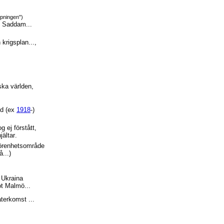
ppningen")
 Saddam...
 krigsplan...,
ska världen,
nd (ex
1918
-)
 ej förstått,
ältar.
örenhetsområde
å...)
 Ukraina
ot Malmö...
terkomst ...