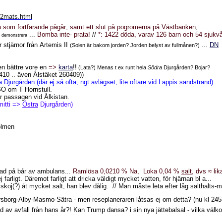
62mats.html
aza som fortfarande pågår, samt ett slut på pogromerna på Västbanken
, ...
...
Bomba inte- prata!
//
*: 1422 döda, varav 126 barn och 54 sjukvå
r demonstrera
 stjärnor från Artemis II
...
DN
(Solen är bakom jorden? Jorden belyst av fullmånen?)
en bättre vore en
=>
karta
!!
(Lata?) Menas t ex runt hela
Södra
Djurgården? Bojar?
0410 .. även Ålstäket 260409))
a Djurgården (där ej så ofta, ngt avlägset, lite oftare vid Lappis sandstrand)
SO om T Hornstull.
r passagen vid Ålkistan.
mitti =>
Östra
Djurgården)
olmen
mtad på bår av ambulans...
Ramlösa 0,0210 % Na,
Loka 0,04 %
salt
, dvs ≈ lik
arligt. Däremot farligt att dricka väldigt mycket vatten, för hjärnan bl a...
koj(?) åt mycket salt, han blev dålig.
// Man måste leta efter låg salthalts-m
rsborg-Alby-Masmo-Sätra - men reseplaneraren låtsas ej om detta? (nu kl 245
 avfall från hans år?! Kan Trump dansa? i sin nya jättebalsal - vilka väl