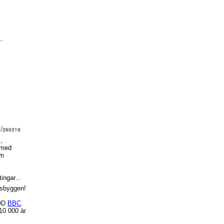
..
 /
260319
,
 med
om
ingar...
rsbyggen!
ÖD
BBC
.
 10 000 är