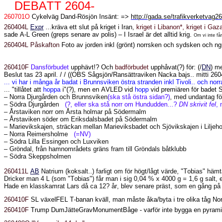
DEBATT 2604-
260701O
Cykelväg Dand-Rösjön Insänt: =>
http://gada.se/trafikverketvag2
260404L
Expr
...kräva ett slut på kriget i Iran,
kriget i Libanon*, kriget i G
sade A-L Green (greps senare av polis)
– I Israel är det alltid krig.
Om vi inte få
260404L Påskafton
Foto av jorden inkl (grönt) norrsken och sydsken och ngr
260410F
Dansförbudet
upphävt!? Och
badförbudet
upphåvat(?) för: (/
DN
) m
Beslut tas 23 april. / / ((OBS Sågsjön/Ransättraviken Nacka bajs.. mitti 26
... vi har i många år badat i Brunnsviken östra stranden inkl Tivoli.. och norr
... "tillåtet att
hoppa
i"(?), men en AVLED vid
hopp
vid premiären för badet 
– Norra Djurgården och Brunnsviken
(ska stå östra sidan?)
, med undantag fö
– Södra Djurgården
(?, eller ska stå norr om Hundudden...?
DN skrivit fel
, 
– Årstaviken norr om Årsta holmar på Södermalm
– Årstaviken söder om Eriksdalsbadet på Södermalm
– Marievikskajen, sträckan mellan Marieviksbadet och Sjövikskajen i Liljeh
– Norra Reimersholme
(=NV)
– Södra Lilla Essingen och Luxviken
– Gröndal, från hamnområdets gräns fram till Gröndals båtklubb
– Södra Skeppsholmen
260411L
AB
Natrium (koksalt..) farligt om för högt/lågt värde, "Tobias" hä
Dricker man 4 L (som "Tobias") får man i sig 0,04 % x 4000 g = 1,6 g salt, ej f
Hade en klasskamrat Lars då ca 12? år, blev senare präst, som en gång på s
260410F
SL växelFEL T-banan kväll, man måste åka/byta i tre olika tåg No
260410F
Trump DumJätteGravMonumentBåge - varför inte bygga en pyramid av