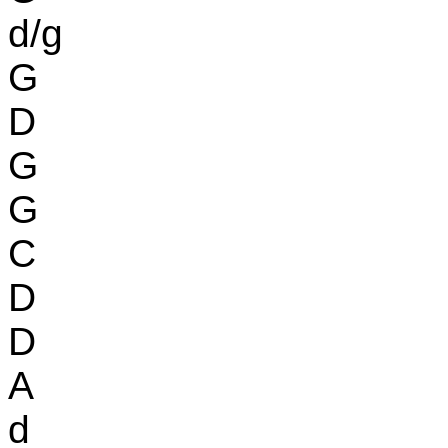
d/g
G
D
G
G
C
D
D
A
d