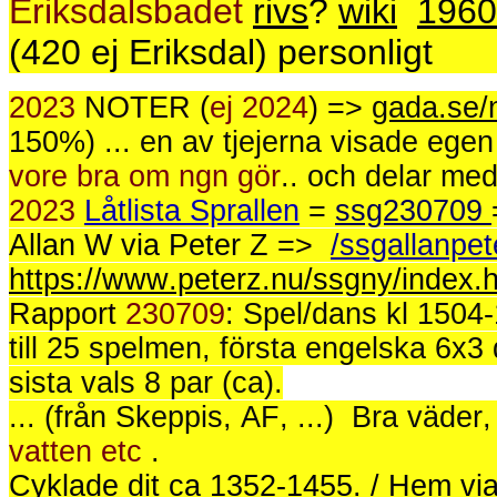
Eriksdalsbadet
rivs
?
wiki
1960-
(420 ej Eriksdal) personligt
2023
NOTER (
ej 2024
) =>
gada.se/
150%) ... en av tjejerna visade egen 
vore bra om ngn gör
.. och delar med
2023
Låtlista Sprallen
=
ssg230709
Allan W via Peter Z
=>
/ssgallanpet
https://www.peterz.nu/ssgny/index.
Rapport
230709
: Spel/dans kl 1504
till 25 spelmen, första engelska 6x3 
sista vals 8 par (ca).
... (från Skeppis, AF, ...)
Bra väder,
vatten etc
.
Cyklade dit ca 1352-1455. / Hem v