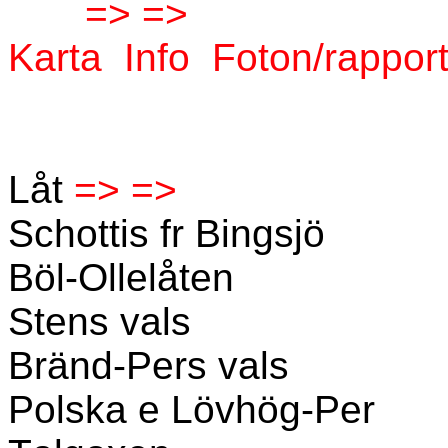
=> =>
Karta
Info
Foton/rappor
Låt
=> =>
Schottis fr Bingsjö
Böl-Ollelåten
Stens vals
Bränd-Pers vals
Polska e Lövhög-Per