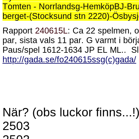
Tomten - Norrlandsg-HemköpBJ-Brun
berget-(Stocksund stn 2220)-Ösbysj
Rapport
240615L
: Ca 22 spelmen, o
par, sista vals 11 par. G varmt i börj
Paus/spel 1612-1634 JP EL ML..
S
http://gada.se/fo240615ssg(c)gada/
När? (obs luckor finns...!
2503