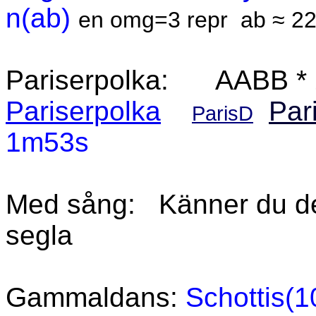
n(ab)
en omg=3 repr
ab ≈ 22
Pariserpolka:
AABB * 
Pariserpolka
Par
ParisD
1m53s
Med sång:
Känner du 
segla
Gammaldans:
Schottis(1