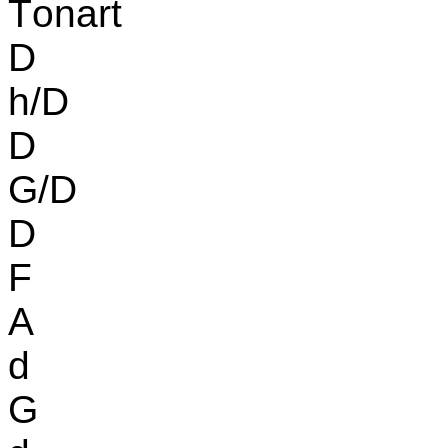
Tonart
D
h/D
D
G/D
D
F
A
d
G