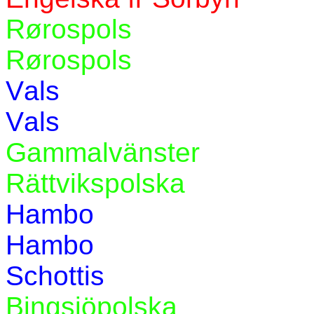
Rørospols
Rørospols
Vals
Vals
Gammalvänster
Rättvikspolska
Hambo
Hambo
Schottis
Bingsjöpolska