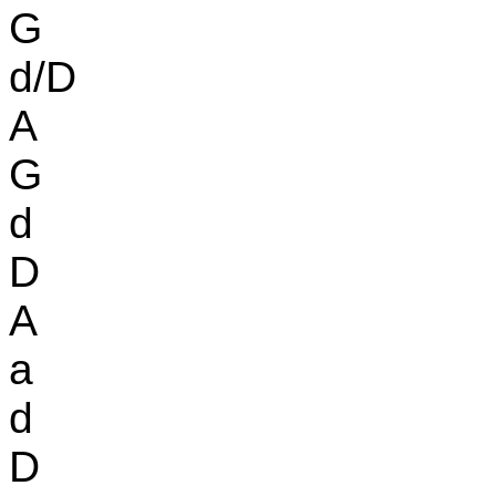
G
d/D
A
G
d
D
A
a
d
D