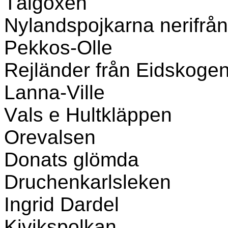
Talgoxen
Nylandspojkarna nerifrån
Pekkos-Olle
Rejländer från Eidskoge
Lanna-Ville
Vals e Hultkläppen
Orevalsen
Donats glömda
Druchenkarlsleken
Ingrid Dardel
Kivikspolkan