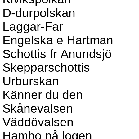
D-durpolskan
Laggar-Far
Engelska e Hartman
Schottis fr Anundsjö
Skepparschottis
Urburskan
Känner du den
Skånevalsen
Väddövalsen
Hambo på logen