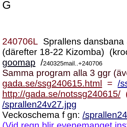
G
240706L
Sprallens dansbana 
(därefter 18-22 Kizomba)
(kr
goomap
/
240325mail..+240706
Samma program alla 3 ggr (äve
gada.se/ssg240615.html
=
/s
http://gada.se/notssg240615/
(
/sprallen24v27.jpg
Veckoschema f gn:
/sprallen2
(Vid regn blir evenemanget inst