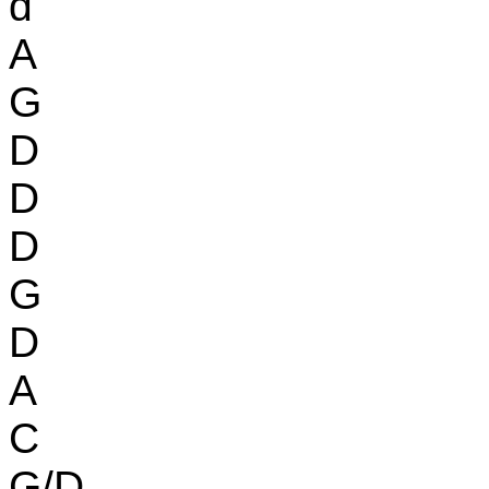
d
A
G
D
D
D
G
D
A
C
G/D