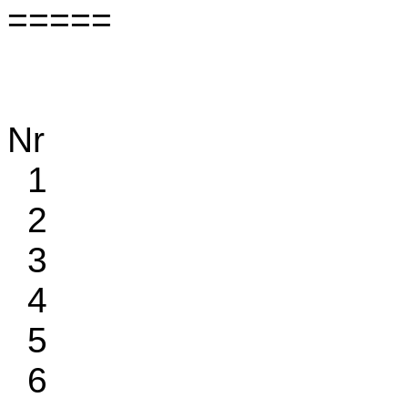
=====
Nr
1
2
3
4
5
6