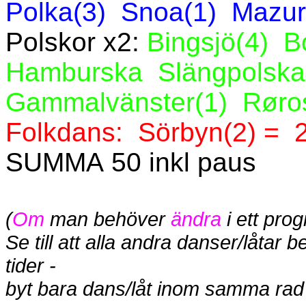
Polka(3)
Snoa(1)
Mazur
Polskor x2:
Bingsjö(4)
B
Hamburska
Slängpolska
Gammalvänster(1)
Røro
Folkdans:
Sörbyn(2) =
2
SUMMA 50 inkl paus
(
Om
man behöver
ändra
i ett pro
Se till att alla andra danser/låta
tider -
byt bara dans/låt inom samma rad