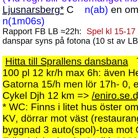
Ljusnarsberg*
C
n(ab)
en om
n(1m06s)
Rapport FB LB ≈22h:
Spel kl 15-17
danspar syns på fotona (10 st av LB)
Hitta till Sprallens dansbana
100 pl 12 kr/h max 6h: även H
Gatorna 15/h men lör 17h- 0, 
Cykel Djh 12 km
=>
/eniro.se.d
* WC: Finns i litet hus öster o
KV, dörrar mot väst (restaura
byggnad 3 auto(spol)-toa mot 