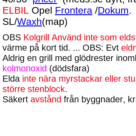
ELBIL
Opel
Frontera
/
Dokum
.
SL/
Waxh
(map)
OBS
Kolgrill
Använd inte som elds
värme på kort tid. ... OBS: Evt
eld
Aldrig en grill med glödrester ino
kolmonoxid
(dödsfara)
Elda
inte nära myrstackar eller st
större stenblock
.
Säkert
avstånd
från byggnader, kra