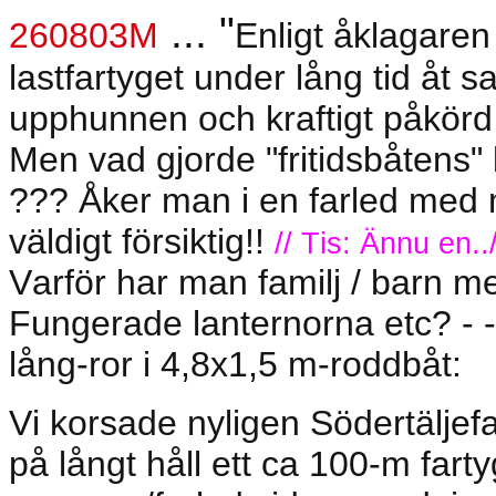
... "
260803M
Enligt åklagaren
lastfartyget under lång tid åt 
upphunnen och kraftigt påkörd 
Men vad gjorde "fritidsbåtens"
??? Åker man i en farled med 
väldigt försiktig!!
// Tis: Ännu en../
Varför har man familj / barn me
Fungerade lanternorna etc? - - - 
lång-ror i 4,8x1,5 m-roddbåt:
Vi korsade nyligen Södertäljef
på långt håll ett ca 100-m fart