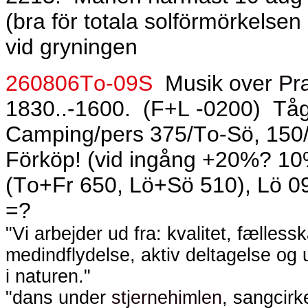
(bra för totala solförmörkelse
vid gryningen
260806To-09S
Musik over
Pr
1830..-1600.
(F+L -0200)
Tå
Camping/pers 375/To-Sö, 150/
Förköp! (vid ingång +20%? 1
(To+Fr 650, Lö+Sö 510), Lö 0
=?
"
Vi arbejder ud fra: kvalitet, fælles
medindflydelse, aktiv deltagelse og 
i naturen.
"
"dans under
stjernehimlen
, sangcirk