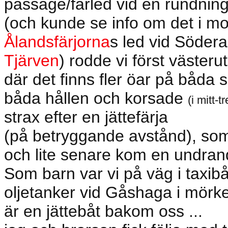
passage/farled vid en rundnin
(och kunde se info om det i mobi
Ålandsfärjorna
s led vid Södera
Tjärven
) rodde vi först västerut
där det finns fler öar på båda 
båda hållen och korsade
(i mitt-t
strax efter en jättefärja
(på betryggande avstånd), som
och lite senare kom en undrand
Som barn var vi på väg i taxibå
oljetanker vid Gåshaga i mörker,
är en jättebåt bakom oss ...