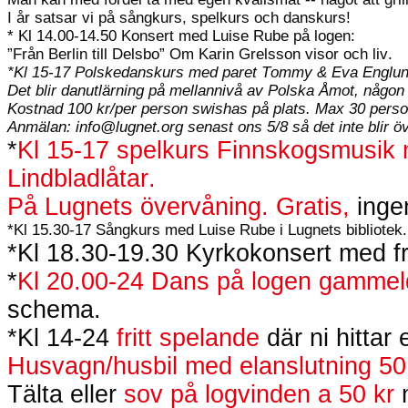
I år satsar vi på sångkurs, spelkurs och danskurs!
* Kl 14.00-14.50 Konsert med Luise Rube på logen:
”Från Berlin till Delsbo” Om Karin Grelsson visor och liv.
*Kl 15-17 Polskedanskurs med paret Tommy & Eva Englun
Det blir danutlärning på mellannivå av Polska Åmot, någ
Kostnad 100 kr/per person swishas på plats. Max 30 perso
Anmälan: info@lugnet.org senast ons 5/8 så det inte blir öv
*
Kl 15-17 spelkurs Finnskogsmusik 
Lindbladlåtar.
På Lugnets övervåning. Gratis,
inge
*Kl 15.30-17 Sångkurs med Luise Rube i Lugnets bibliotek
*Kl 18.30-19.30 Kyrkokonsert med frivi
*
Kl 20.00-24 Dans på logen gammel
schema.
*Kl 14-24
fritt spelande
där ni hittar 
Husvagn/husbil med elanslutning 50
Tälta eller
sov på logvinden a 50 kr
m