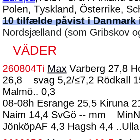
Polen, Tyskland, Österrike, Sc
10 tilfælde påvist i Danmark 
Nordsjælland (som Gribskov og
VÄDER
260804Ti
Max
Varberg 27,8 H
26,8
svag 5,2/≤7,2 Rödkall 1
Malmö.. 0,3
08-08h Esrange 25,5 Kiruna 2
Naim 14,4 SvGö -- mm
MinN:
JönköpAF 4,3 Hagsh 4,4 ..Ulla