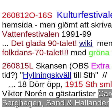
Kulturfestival
260812O-16S
hemsida - men glömt att skriva
Vattenfestivalen
1991-99
...
Det glada 90-talet!
wiki
men
folkdans-70-talet!!!
med
gröna
260815L
Skansen (OBS
Extra
tid?) "
Hyllningskväll
till Sth"
//
... 18 Dörr öpp,
1915 Sth sml 
Viktor Norén o gästartister
Car
Berghagen, Sand & Hallander