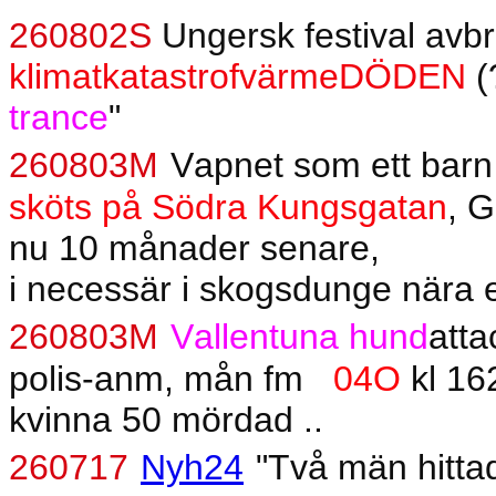
260802S
Ungersk festival avb
klimatkatastrofvärmeDÖDEN
(
trance
"
260803M
Vapnet som ett barn
sköts på Södra Kungsgatan
, G
nu 10 månader senare,
i necessär i skogsdunge nära e
260803M
Vallentuna hund
atta
polis-anm, mån fm
04O
kl 16
kvinna 50 mördad ..
260717
Nyh24
"Två män hittad