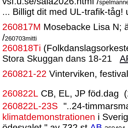
vsf.u.se/sala2026.html /
spelmann
... Billigt dit med UL-trafik-tåg! 
260817M
Mosebacke Lisa N; ä
/
260703mitti
260818Ti
(Folkdanslagsorkest
Stora Skuggan dans 18-21
A
260821-22
Vinterviken, festiva
260822L
CB, EL, JP föd.dag
(
260822L-23S
"..24-timmarsma
klimatdemonstrationen
i Sverig
ödesvalet." av 732 st
AB