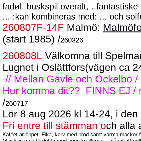
fadøl, buskspil overalt, ..fantastisk
... :kan kombineras med: ... och solf
260807F-14F
Malmö:
Malmöfe
(start 1985) /
260326
260808L
Välkomna till Spelm
Lugnet i Oslättfors(vägen ca 24
// Mellan Gävle och Ockelbo /
Hur komma dit??
FINNS EJ / 
/
260717
Lör 8 aug 2026 kl 14-24, i den s
Fri entre till stämman o
ch alla
Kaféet är öppet: Fika, korv med bröd samt varma mackor f
Man kan med fördel ta med egen kvällsmat -- något att grilla e