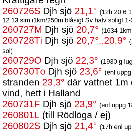
Kraftigare regn
260726S
Djh sjö
21,1°
(12h 20,6 1
12.13 sim i1km/250m blåsigt Sv halv soligt 1-
260727M
Djh sjö
20,7°
(1634 1km 
260728Ti
Djh sjö
20,7°..20,9°
(
sol)
260729O
Djh sjö
22,3°
(1930 g lug
260730To
Djh sjö
23,6°
(enl uppg
stranden
23,3°
där vattnet 1m 
vind, hett i Halland
260731F
Djh sjö
23,9°
(enl uppg 1
260801L
(till Rödlöga / ej)
260802S
Djh sjö
21,4°
(17h enl up