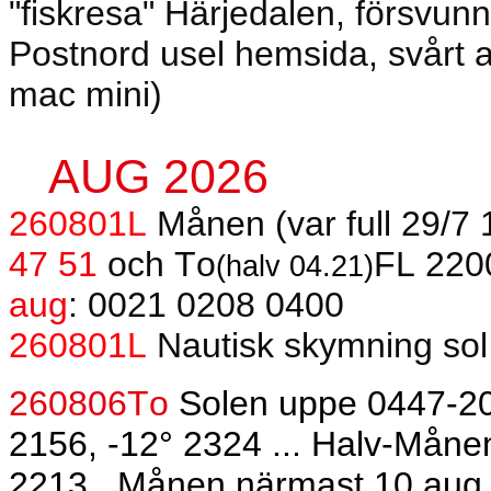
"fiskresa" Härjedalen, försvunn
Postnord usel hemsida, svårt at
mac mini)
AUG 2026
260801L
Månen (var full 29/7
47 51
och To
FL 220
(halv 04.21)
aug
: 0021 0208 0400
260801L
Nautisk skymning sol
260806To
Solen uppe 0447-20
2156, -12° 2324 ... Halv-Måne
2213.
Månen närmast 10 aug