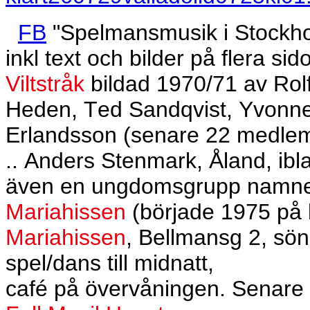
FB
"Spelmansmusik i Stockho
inkl text och bilder på flera sido
Viltstråk
bildad 1970/71 av Rol
Heden, Ted Sandqvist, Yvonne
Erlandsson (senare 22 medlem
.. Anders Stenmark, Åland, ibla
även en ungdomsgrupp namnet 
Mariahissen
(började 1975 på 
Mariahissen
, Bellmansg 2, sönd
spel/dans till midnatt,
café på övervåningen. Senare 