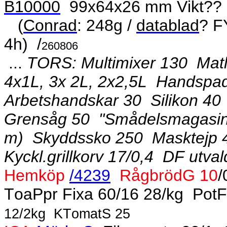
B10000
99x64x26 mm Vikt?? 9
(
Conrad
: 248g /
datablad
? 
4h)
/
260806
...
TORS: Multimixer 130
Matl
4x1L, 3x 2L, 2x2,5L
Handspad
Arbetshandskar 30
Silikon 40
Grensåg 50
"Smådelsmagasin
m)
Skyddssko 250
Masktejp
Kyckl.grillkorv 17/0,4
DF utval
Hemköp
/4239
RågbrödG 10
/
ToaPpr Fixa 60/16 28/kg
PotF
12/2kg
KTomatS 25