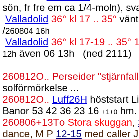
sön, fr fre em ca 1/4-moln), s
Valladolid
36° kl 17 .. 35°
vänta
/
260804 16h
Valladolid
36° kl 17-19 .. 35° 
även 06 13h
(ned 2111)
12h
260812O..
Perseider "stjärnfall
solförmörkelse ...
260812O..
Luff26H
höststart 
Banor 53 42 36 23 16
hm. 
+1+0
260806+13To
Stora skuggan
,
dance, M P
12-15
med caller 