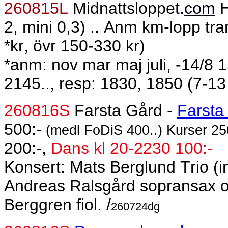
260815L
Midnattsloppet.
com
H
2, mini 0,3) .. Anm km-lopp t
*kr, övr 150-330 kr)
*anm: nov mar maj juli, -14/8 1
2145.., resp: 1830, 1850 (7-13 
260816S
Farsta Gård -
Farsta
500:-
(medl FoDiS 400..) Kurser 250
200:-,
Dans kl 20-2230 100:-
Konsert: Mats Berglund Trio (
Andreas Ralsgård sopransax o 
Berggren fiol. /
260724dg