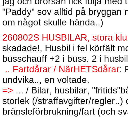
jag och brorsan fick följa med 
"Paddy" sov alltid på bryggan 
om något skulle hända..)
260802S HUSBILAR, stora klum
skadade!, Husbil i fel körfält 
busschauff +2 i buss, 2 i husbil
.. Fartdårar / NärHETSdårar
:
undvika.., en voltade.
=>
... / Bilar, husbilar, "fritid
storlek (/straffavgifter/regler..
bränsleförbrukning/fart (och sv