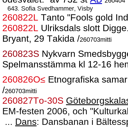
260404
643. Sofia Svedhammer, Visby
260822L
Tanto "Fools gold Ind
260822L
Ulriksdals slott Digg
Bryant, 29 Takida /
260703mitti
260823S
Nykvarn Smedsbygge
Spelmansstämma kl 12-16 hem
260826O≤
Etnografiska sama
/
260703mitti
260827To-30S
Göteborgskala
EM-festen 2006, och "Kulturka
...
Dans
: Dansbanan i Bältessp