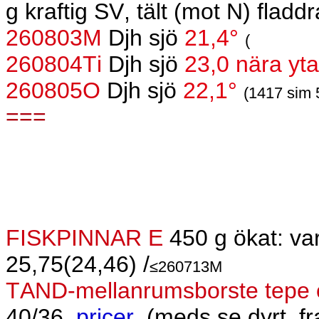
g kraftig SV, tält (mot N) fladd
260803M
Djh sjö
21,4°
(
260804Ti
Djh sjö
23,0 nära yta
260805O
Djh sjö
22,1°
(1417 sim
===
FISKPINNAR E
450 g ökat: var
25,75(24,46) /
≤260713M
TAND-mellanrumsborste tepe 
40/36
pricer
(meds.se dyrt, f