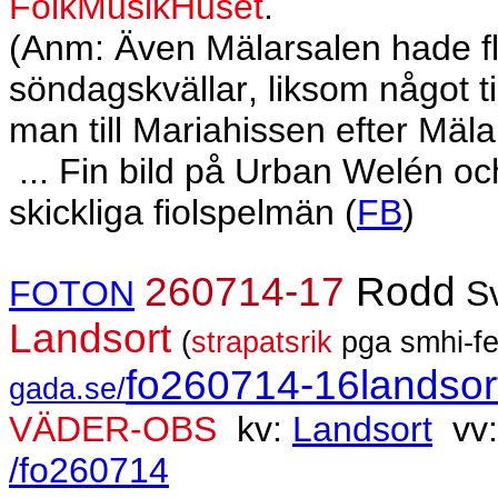
FolkMusikHuset
.
(Anm: Även Mälarsalen hade f
söndagskvällar, liksom något t
man till Mariahissen efter Mäla
... Fin bild på Urban Welén oc
skickliga fiolspelmän (
FB
)
260714-17
Rodd
FOTON
Sv
Landsort
(
strapatsrik
pga smhi-fe
fo260714-16landsor
gada.se/
VÄDER-OBS
kv:
Landsort
vv
/fo260714