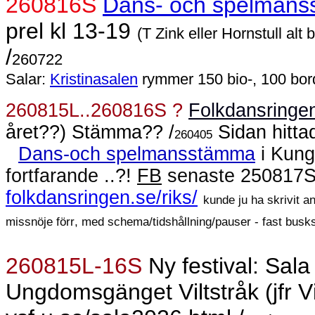
260816S
Dans- och spelman
prel kl 13-19
(T Zink eller Hornstull al
/
260722
Salar:
Kristinasalen
rymmer 150 bio-, 100 bord
260815L..260816S ?
Folkdansringe
året??) Stämma?? /
Sidan hitta
260405
Dans-och spelmansstämma
i Kung
fortfarande ..?!
FB
senaste 250817S 
folkdansringen.se/riks/
kunde ju ha skrivit an
missnöje förr, med schema/tidshållning/pauser - fast busk
260815L-16S
Ny festival: Sala
Ungdomsgänget Viltstråk (jfr Vi