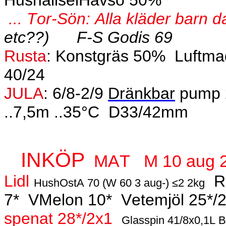
HushållselHavsö 50%
... Tor-Sön: Alla kläder barn
etc??)
F-S Godis 69
Rusta
: Konstgräs 50%
Luftma
40/24
JULA
: 6/8-2/9
Dränkbar
pump 2
..7,5m ..35°C
D33/42mm
INKÖP
MAT
M 10 aug 
Lidl
R
HushOstA 70 (W 60 3 aug-) ≤2 2kg
7*
VMelon 10*
Vetemjöl 25*/
spenat 28*/2x1
Glasspin 41/8x0,1L 