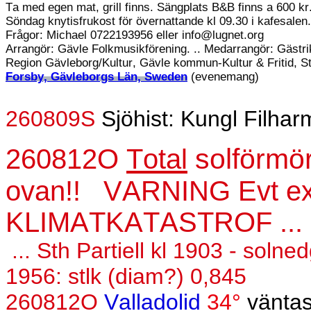
Ta med egen mat, grill finns. Sängplats B&B finns a 600 kr
Söndag knytisfrukost för övernattande kl 09.30 i kafesalen.
Frågor: Michael 0722193956 eller info@lugnet.org
Arrangör: Gävle Folkmusikförening.
..
Medarrangör: Gästr
Region Gävleborg/Kultur, Gävle kommun-Kultur & Fritid, St
Forsby, Gävleborgs Län, Sweden
(evenemang)
260809S
Sjöhist: Kungl Filhar
solförmö
260812O
Total
ovan!!
VARNING Evt ext
KLIMATKATASTROF ...
... Sth Partiell kl 1903 - sol
1956: stlk (diam?) 0,845
260812O
Valladolid
34°
väntas 