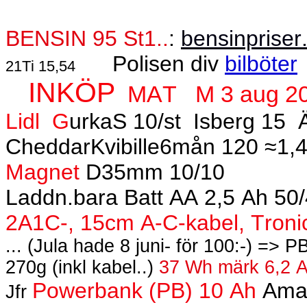
BENSIN 95 St1..
:
bensinpriser
Polisen div
bilböter
21Ti 15,54
INKÖP
MAT
M 3 aug 2
Lidl
G
urkaS 10/st
Isberg 15
CheddarKvibille6mån 120 ≈1,
Magnet
D35mm 10/10
Laddn.bara Batt AA 2,5 Ah 50/4
2A1C-, 15cm A-C-kabel, Troni
... (Jula hade 8 juni- för 100:-) => 
270g (inkl kabel..)
37 Wh märk 6,2 
Powerbank (PB) 10 Ah
Amazo
Jfr