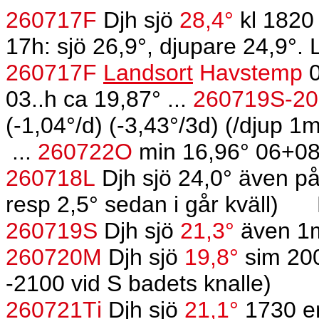
260717F
Djh sjö
28,4°
kl 1820 
17h: sjö 26,9°, djupare 24,9°. 
260717F
Landsort
Havstemp
0
03..h ca 19,87° ...
260719S-2
(-1,04°/d) (-3,43°/3d) (/djup 
...
260722O
min 16,96° 06+08
260718L
Djh sjö 24,0° även p
resp 2,5° sedan i går kväll)
260719S
Djh sjö
21,3°
även 1m
260720M
Djh sjö
19,8°
sim 200
-2100 vid S badets knalle)
260721Ti
Djh sjö
21,1°
1730 en