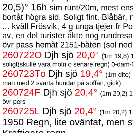
20,5)° 16h
sim runt/20m, mest ensa
bortåt högra sid. Soligt fint. Blåbär, 
... kväll Frösvik, 4 g unga tjejer fr
av, en del turister åkte nog rundres
övr pass hemåt 2151-båten (sol ned
260722O
Djh sjö
20,0°
(1m 19,8) 
soligt(skulle vara moln o senare regn) 0-dam
260723To
Djh sjö
19,4°
(1m dito)
man med 2 svarta hundar på soffan, gick)
260724F
Djh sjö
20,4°
(1m 20,2) 1
övr pers
260725L
Djh sjö
20,4°
(1m 20,2) 
1950 Regn, lite oväntat, men 