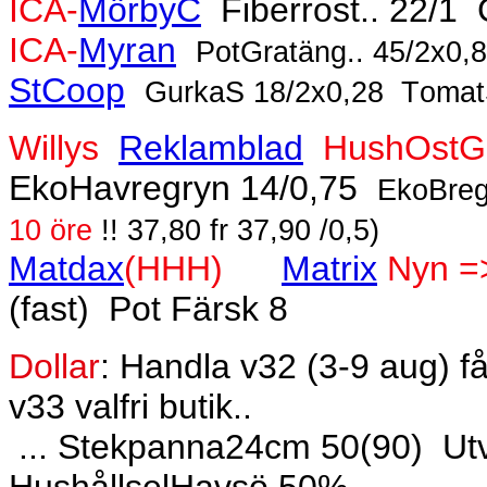
ICA-
MörbyC
Fiberrost.. 22/1
ICA-
Myran
PotGratäng.. 45/2x0,8
StCoop
GurkaS 18/2x0,28
Tomat
Willys
Reklamblad
HushOstG
EkoHavregryn 14/0,75
EkoBrego
10 öre
!! 37,80 fr 37,90 /0,5)
Matdax
(HHH)
Matrix
Nyn 
(fast)
Pot Färsk 8
Dollar
: Handla v32 (3-9 aug) f
v33 valfri butik..
... Stekpanna24cm 50(90)
Ut