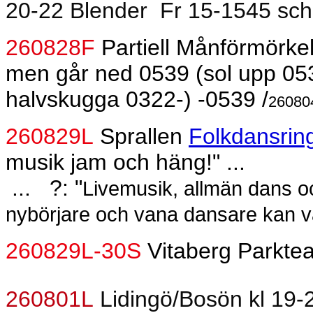
20-22 Blender
Fr 15-1545 sch v
260828F
Partiell Månförmörke
men går ned 0539 (sol upp 0537
halvskugga 0322-) -0539 /
26080
260829L
Sprallen
Folkdansrin
musik jam och häng!" ...
...
?: "
Livemusik, allmän dans oc
nybörjare och vana dansare kan 
260829L-30S
Vitaberg Parktea
260801L
Lidingö/Bosön kl 19-