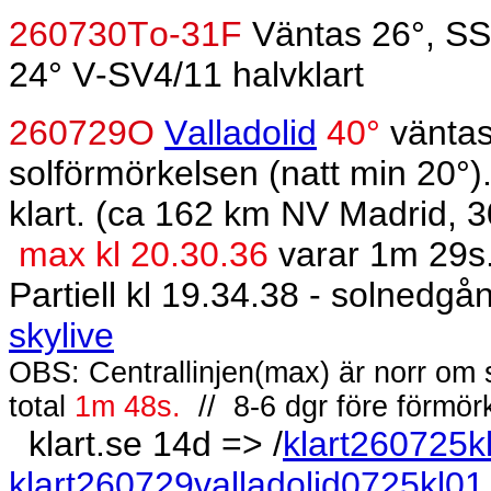
260730To-31F
Väntas 26°, SS
24° V-SV4/11 halvklart
260729O
Valladolid
40°
vänta
solförmörkelsen (natt min 20°).
klart. (ca 162 km NV Madrid, 3
max kl 20.30.36
varar 1m 29s.
Partiell kl 19.34.38 - solnedgå
skylive
OBS: Centrallinjen(max) är norr om 
total
1m 48s.
//
8-6 dgr före förmö
klart.se 14d => /
klart260725k
klart260729valladolid0725kl01