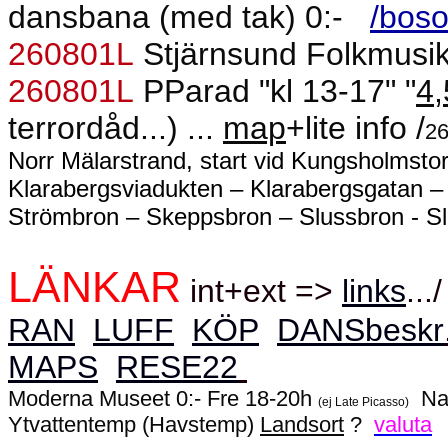
dansbana (med tak) 0:-
/bos
260801L
Stjärnsund Folkmusik
260801L
PParad "kl 13-17" "
4,
terrordåd...) ...
map
+lite info /
2
Norr Mälarstrand, start vid Kungsholmst
Klarabergsviadukten – Klarabergsgatan 
Strömbron – Skeppsbron – Slussbron - S
LÄNKAR
int+ext =>
links
...
RAN
LUFF
KÖP
DANSbeskr
MAPS
RESE22
Moderna Museet 0:- Fre 18-20h
Na
(ej Late Picasso)
Ytvattentemp (Havstemp)
Landsort
?
valuta