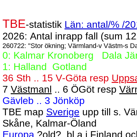
TBE
-statistik
Län: antal/% /2
2026: Antal inrapp fall (sum 122
260722: "Stor ökning; Värmland-v Västm-s Da
0: Kalmar Kronoberg
Dala Jä
1: Halland
Gotland
36 Sth .. 15 V-Göta resp
Upps
7
Västmanl
.. 6 ÖGöt resp
Vär
Gävleb .. 3 Jönköp
TBE map
Sverige
upp till s. V
Skåne, Kalmar-Öland
Europa
,?old?
bl a i Finland 