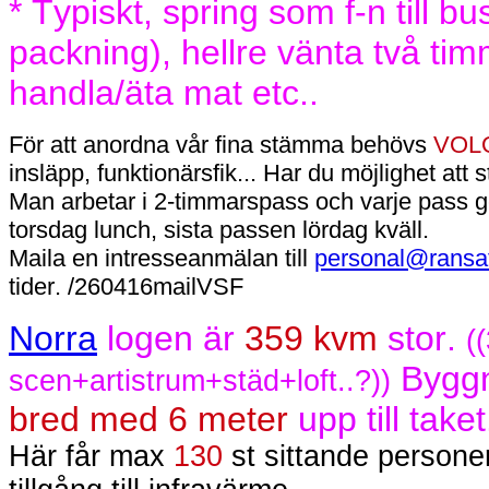
* Typiskt, spring som f-n till b
packning), hellre vänta två timm
handla/äta mat etc..
För att anordna vår fina stämma behövs
VOL
insläpp, funktionärsfik... Har du möjlighet att 
Man arbetar i 2-timmarspass och varje pass ge
torsdag lunch, sista passen lördag kväll.
Maila en intresseanmälan till
personal@ransa
tider. /260416mailVSF
Norra
logen är
359 kvm
stor.
(
Bygg
scen+artistrum+städ+loft..?))
bred med 6 meter
upp till taket
Här får max
130
st sittande persone