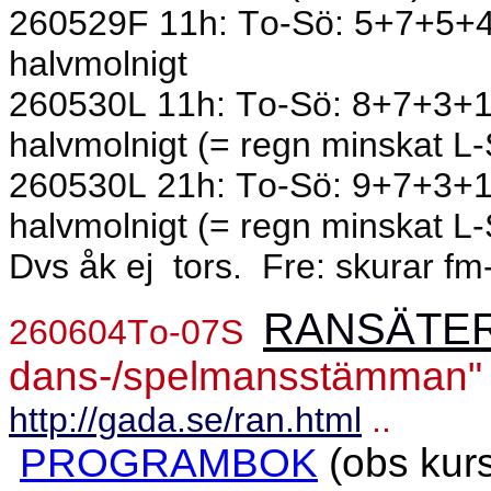
260529F 11h: To-Sö: 5+7+5+4
halvmolnigt
260530L 11h: To-Sö: 8+7+3+1
halvmolnigt (= regn minskat L-S,
260530L 21h: To-Sö: 9+7+3+1
halvmolnigt (= regn minskat L-S,
Dvs åk ej
tors.
Fre: skurar fm-
RANSÄTE
260604To-07S
dans-/spelmansstämman"
http://gada.se/ran.html
..
PROGRAMBOK
(obs kurs