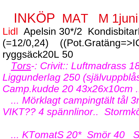
INKÖP
MAT
M 1juni
Lidl
Apelsin 30*/2
Kondisbitar
(=12/0,24)
((Pot.Gratäng=>I
ryggsäck20L 50
Tors
-: Crivit:: Luftmadrass
Liggunderlag 250 (självuppblås 
Camp.kudde 20 43x26x10cm ..
... Mörklagt campingtält tål
VIKT?? 4 spännlinor..
Stormkö
... KTomatS 20*
Smör 40
S