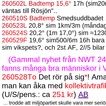
260502L Badtemp 15,6°
17h (sim20m
väntas till Rösjön"..
260510S Badtemp
Smedsuddbadet
260523L
20,8° sim 1km/3m (måndag
260524S
20,2° (1m 17,0°) sim ≈123
260529F
19,6° sim500/6m 16h bara 
sim vikspets?, och 2st AF, 2//5 bilar
(Gammal nyhet från NWT 2402
fanns många bra människor i Vä
260528To
Det rör på sig
*
! Am
man kan åka med
kollektivtrafi
(U/S/pens.: ca
251 kr
)
AB
... trodde att miljöpartiet skulle vara mer ser