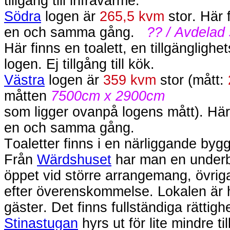
tillgång till infravärme.
Södra
logen är
265,5 kvm
stor. Här
en och samma gång.
?? / Avdelad
Här finns en toalett, en tillgängligh
logen. Ej tillgång till kök.
Västra
logen är
359 kvm
stor (mått:
måtten
7500cm x 2900cm
som ligger ovanpå logens mått). Hä
en och samma gång.
Toaletter finns i en närliggande byggn
Från
Wärdshuset
har man en underba
öppet vid större arrangemang, övriga
efter överenskommelse. Lokalen är
gäster. Det finns fullständiga rättighet
Stinastugan
hyrs ut för lite mindre t