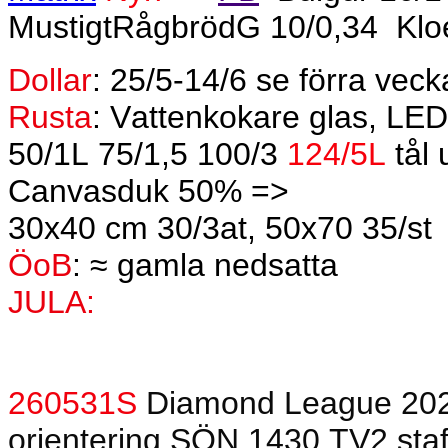
MustigtRågbrödG 10/0,34
Klo
Dollar
: 25/5-14/6 se förra vec
Rusta
: Vattenkokare glas, LE
50/1L 75/1,5 100/3
124/5L
tål 
Canvasduk 50% =>
30x40 cm 30/3at, 50x70 35/st
ÖoB
: ≈ gamla nedsatta
JULA:
260531S
Diamond League 202
orientering
SÖN 1430 TV2 staf