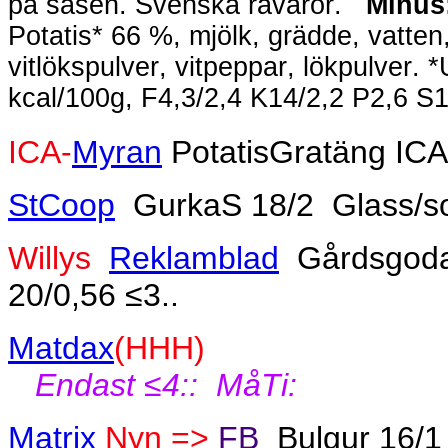
på såsen. Svenska råvaror.
Minus
Potatis* 66 %, mjölk, grädde, vatten, 
vitlökspulver, vitpeppar, lökpulver. 
kcal/100g, F4,3/2,4 K14/2,2 P2,6 S
ICA-
Myran
PotatisGratäng ICA
StCoop
GurkaS 18/2
Glass/s
Willys
Reklamblad
Gårdsgoda
20/0,56 ≤3..
Matdax
(HHH)
Endast ≤4::
MåTi:
Matrix
Nyn =>
FB
Bulgur 16/1