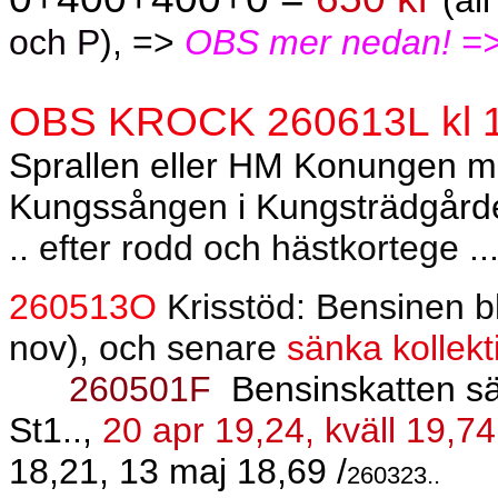
(al
och P
), =>
OBS mer nedan! =
OBS KROCK 260613L kl 
Sprallen eller HM Konungen me
Kungssången i Kungsträdgårde
.. efter rodd och hästkortege ..
260513O
Krisstöd: Bensinen b
nov), och senare
sänka kollekt
260501F
Bensinskatten s
St1..,
20 apr 19,24, kväll 19,74
18,21, 13 maj 18,69 /
260323..