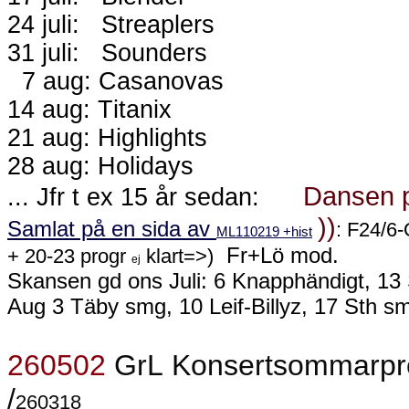
24 juli:
Streaplers
31 juli:
Sounders
7 aug: Casanovas
14 aug: Titanix
21 aug: Highlights
28 aug: Holidays
Dansen p
... Jfr t ex 15 år sedan:
))
Samlat på en sida av
: F24/6
ML110219 +hist
Fr+Lö mod.
+ 20-23 progr
klart=>)
ej
Skansen gd ons Juli: 6 Knapphändigt, 13 
Aug 3 Täby smg, 10 Leif-Billyz, 17 Sth sm
260502
GrL Konsertsommarpre
/
260318