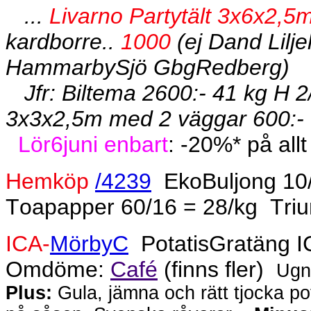
...
Livarno Partytält 3x6x2,5m
kardborre..
1000
(ej Dand Lilj
HammarbySjö GbgRedberg)
Jfr: Biltema 2600:- 41 kg H
3x3x2,5m med 2 väggar 600:-
Lör6juni enbart
: -20%* på allt
Hemköp
/4239
EkoBuljong 10/
Toapapper 60/16 = 28/kg
Tri
ICA-
MörbyC
PotatisGratäng IC
Omdöme:
Café
(finns fler)
Ugn
Plus:
Gula, jämna och rätt tjocka pot