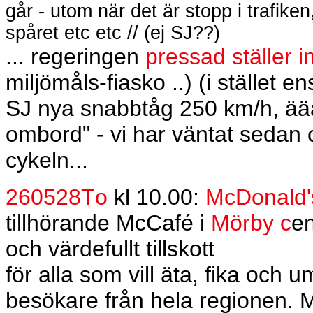
går - utom när det är stopp i trafiken,
spåret etc etc // (ej SJ??)
... regeringen
pressad ställer in
miljömåls-fiasko ..) (i stället e
SJ nya snabbtåg 250 km/h, ää
ombord" - vi har väntat sedan 
cykeln...
260528To
kl 10.00:
McDonald'
tillhörande McCafé i
Mörby c
e
och värdefullt tillskott
för alla som vill äta, fika oc
besökare från hela regionen. M