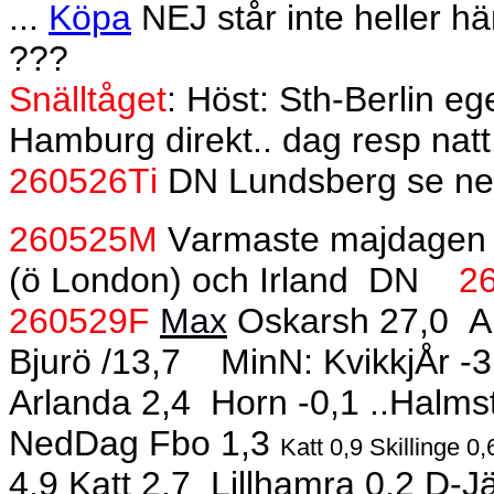
...
Köpa
NEJ står inte heller 
???
Snälltåget
: Höst: Sth-Berlin eg
Hamburg direkt.. dag resp natt
260526Ti
DN Lundsberg se n
260525M
Varmaste majdagen (s
(ö London) och Irland
DN
2
260529F
Max
Oskarsh 27,0
A
Bjurö /13,7
MinN: KvikkjÅr -3
Arlanda 2,4
Horn -0,1 ..Halms
NedDag Fbo 1,3
Katt 0,9 Skillinge 0
4,9 Katt 2,7
Lillhamra 0,2 D-J