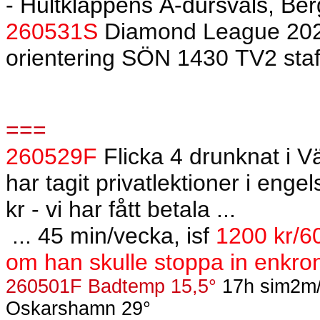
- Hultkläppens A-dursvals, Ber
260531S
Diamond League 202
orientering
SÖN 1430 TV2 staf
===
260529F
Flicka 4 drunknat i 
har tagit privatlektioner i eng
kr - vi har fått betala ...
... 45 min/vecka, isf
1200 kr/60
om han skulle stoppa in enkrono
260501F Badtemp 15,5°
17h sim2m/- 
Oskarshamn 29°