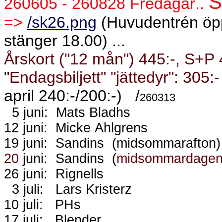
260605 - 260828 Fredagar..
=>
/sk26.png
(Huvudentrén öpp
stänger 18.00) ...
Årskort ("12 mån") 445:-, S+P 
"
Endagsbiljett" "jättedyr": 305:-
april 240:-/200:-)
/
260313
5 juni: Mats Bladhs
12 juni: Micke Ahlgrens
19 juni:
Sandins
(midsommarafton)
20
juni:
Sandins
(
midsommardage
26 juni:
Rignells
3 juli:
Lars Kristerz
10 juli:
PHs
17 juli:
Blender