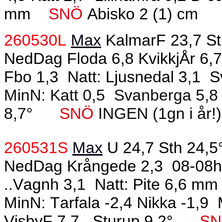
mm
SNÖ
Abisko 2 (1) cm
260530L
Max
KalmarF 23,7 St
NedDag Floda 6,8 KvikkjÅr 6,7
Fbo 1,3
Natt: Ljusnedal 3,1
S
MinN: Katt 0,5
Svanberga 5,8 
8,7°
SNÖ
INGEN (1gn i år!)
260531S
Max
U 24,7 Sth 24,5
NedDag Krångede 2,3
08-08h
..Vagnh 3,1
Natt: Pite 6,6 mm
MinN: Tarfala -2,4 Nikka -1,9
VisbyF 7,7 ..Sturup 9,2°
S