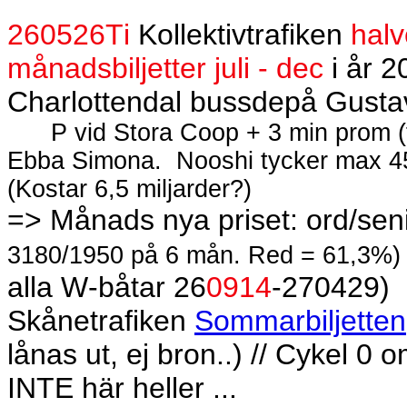
260526Ti
Kollektivtrafiken
halv
månadsbiljetter juli - dec
i år 
Charlottendal bussdepå Gusta
P vid Stora Coop + 3 min prom (f
Ebba Simona.
Nooshi tycker max 4
(Kostar 6,5 miljarder?)
=> Månads nya priset: ord/seni
3180/1950 på 6 mån. Red = 61,3%)
alla W-båtar 26
0914
-270429)
Skånetrafiken
Sommarbiljetten
lånas ut, ej bron..) // Cykel 0 o
INTE här heller ...