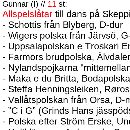
Gunnar (I) //
11
st:
Allspelslåtar
till dans på Skepp
- Schottis från Blyberg, D-dur
- Wigers polska från Järvsö, G
- Uppsalapolskan e Troskari Er
- Farmors brudpolska, Älvdale
- Nylandspojkarna "mittemellan
- Maka e du Britta, Bodapolsk
- Steffa Henningsleiken, Røros
- Vallåtspolskan från Orsa, D-m
- ”C i G” (Grinds Hans jässpöd
- Polska efter Ström Erske, U