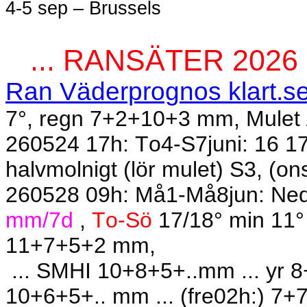
4-5 sep – Brussels
... RANSÄTER 2026
Ran Väderprognos klart.s
7°, regn 7+2+10+3 mm, Mulet /
260524 17h: To4-S7juni: 16 
halvmolnigt (lör mulet) S3, (
260528 09h: Må1-Må8jun: Ne
mm/7d
,
To-Sö
17/18° min 11° 
11+7+5+2 mm,
... SMHI 10+8+5+..mm ... yr 
10+6+5+.. mm ... (fre02h:) 