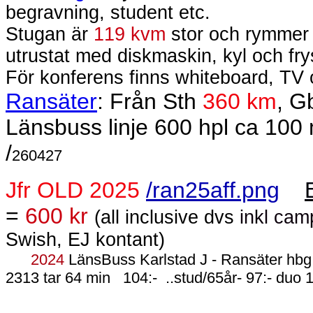
begravning, student etc.
Stugan är
119 kvm
stor och rymme
utrustat med diskmaskin, kyl och fry
För konferens finns whiteboard, TV o
Ransäter
: Från Sth
360 km
, G
Länsbuss linje 600 hpl ca 10
/
260427
Jfr OLD 2025
/ran25aff.png
=
600 kr
(all inclusive dvs
inkl cam
Swish, EJ kontant)
2024
LänsBuss Karlstad J - Ransäter hb
2313 tar 64 min
104:-
..stud/65år- 97:- duo 