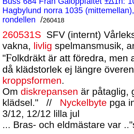
Buss 684 Från Galoppfältet ±∆1h: 10
Hagbylund norra 1035 (mittemellan),
rondellen
/
260418
260531S
SFV (internt) Vårlek
vakna,
livlig
spelmansmusik, an
F
"
olkdräkt är att föredra, men 
då klädstorlek ej längre över
kroppsformen
.
Om
diskrepansen
är påtaglig,
klädsel."
//
Nyckelbyte
pga in
3/12, 12/12 lilla jul
... Bras- och eldmästare var ..