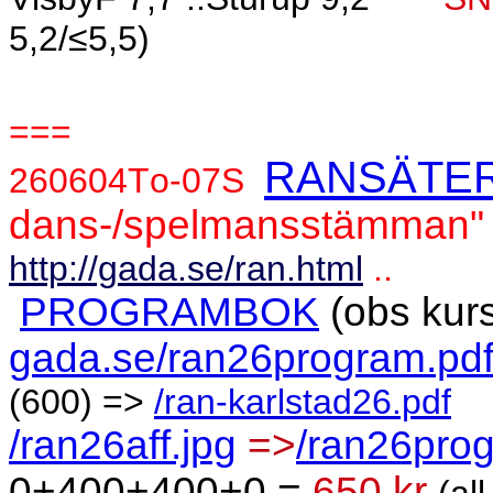
5,2/≤5,5)
===
RANSÄTE
260604To-07S
dans-/spelmansstämman"
http://gada.se/ran.html
..
PROGRAMBOK
(obs kurs
gada.se/ran26program.pd
(600) =>
/ran-karlstad26.pdf
/ran26aff.jpg
=>
/ran26prog
0+400+400+0 =
650 kr