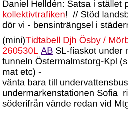
Daniel Helldén: Satsa i stället 
kollektivtrafiken
!
// Stöd lands
dör vi - bensinträngsel i städern
(mini)
Tidtabell Djh Ösby / Mörb
260530L
AB
SL-fiaskot under 
tunneln Östermalmstorg-Kpl (som
mat etc) -
vänta bara till undervattensbu
undermarkenstationen Sofia
r
söderifrån vände redan vid Mt