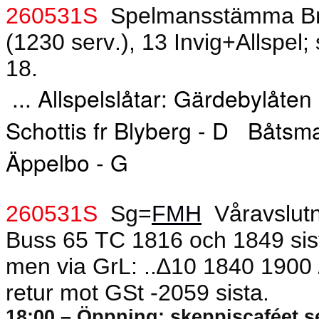
260531S
Spelmansstämma B
(1230 serv.), 13 Invig+Allspel;
18.
... Allspelslåtar: Gärdebylåten
Schottis fr Blyberg - D
Båtsm
Äppelbo - G
260531S
Sg=
FMH
Våravslut
Buss 65 TC 1816 och 1849 sis
men via GrL: ..∆10 1840 1900 ∆
retur mot GSt -2059 sista.
18:00 – Öppning: skeppiscaféet se