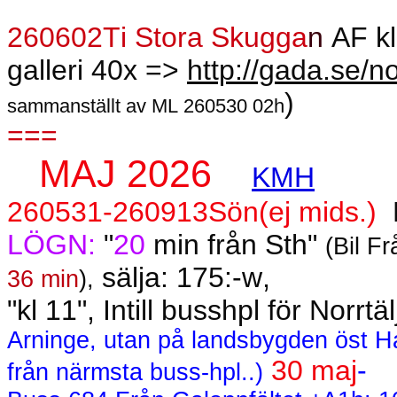
260602Ti Stora Skugga
n
AF k
galleri 40x =>
http://gada.se/
)
sammanställt av ML 260530 02h
===
MAJ 2026
KMH
260531-260913Sön(ej mids.)
LÖGN:
"
20
min från Sth"
(Bil F
sälja: 175:-w,
36 min
),
"kl 11", Intill busshpl för Norrt
Arninge, utan på landsbygden öst H
30 maj
-
från närmsta buss-hpl..)