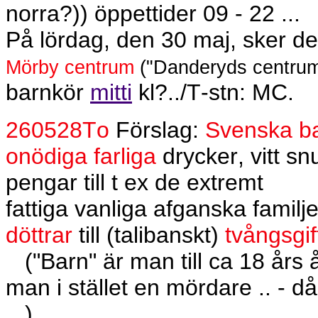
norra?)) öppettider 09 - 22 ...
På lördag, den 30 maj, sker de
Mörby centrum
("Danderyds centrum"
barnkör
mitti
kl?../T-stn: MC.
260528To
Förslag:
Svenska ba
onödiga farliga
drycker, vitt s
pengar till t ex de extremt
fattiga vanliga afganska famil
döttrar
till (talibanskt)
tvångsgif
("Barn" är man till ca 18 år
man i stället en mördare .. - då
...)