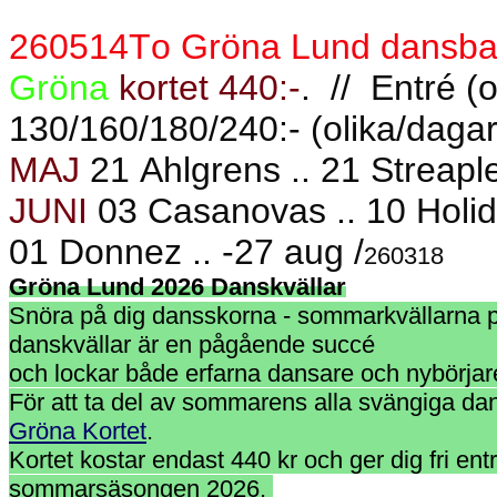
260514To Gröna Lund dansban
Gröna
kortet 440:-
.
//
Entré (o
130/160/180/240:- (olika/dagar
MAJ
21 Ahlgrens .. 21 Streaple
JUNI
03 Casanovas .. 10 Holiday
01 Donnez .. -27 aug /
260318
Gröna Lund 2026 Danskvällar
Snöra på dig dansskorna - sommarkvällarna p
danskvällar är en pågående succé
och lockar både erfarna dansare och nybörjar
För att ta del av sommarens alla svängiga da
Gröna Kortet
.
Kortet kostar endast 440 kr och ger dig fri entr
sommarsäsongen 2026.