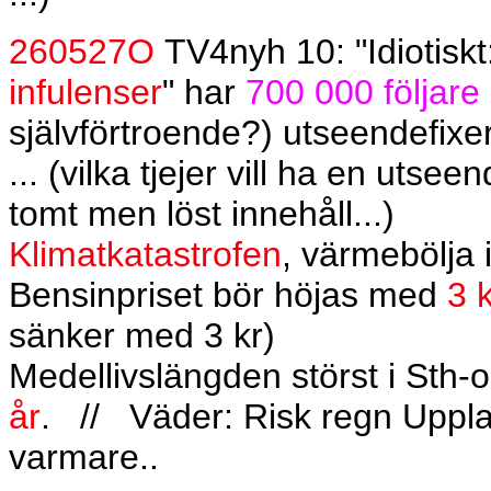
260527O
TV4nyh 10: "Idiotisk
infulenser
" har
700 000 följare 
självförtroende?) utseendefixe
... (vilka tjejer vill ha en uts
tomt men löst innehåll...)
Klimatkatastrofen
, värmebölja 
Bensinpriset bör höjas med
3 
sänker med 3 kr)
Medellivslängden störst i Sth
år
.
//
Väder: Risk regn Uppla
varmare..