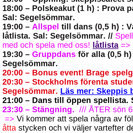
18:00 – Polskeakut (1 h) : Prova
Sal: Segelsömmar.
19:00 –
Allspel
till dans (0,5 h) :
låtlista. Sal: Segelsömmar. //
Spel
med och spela med oss!
låtlista
=>
19:30 –
Gruppdans
för alla (0,5 
Segelsömmar.
20:00 – Bonus event! Brage spel
20:30 – Stockholms förenta stude
Segelsömmar.
Läs mer: Skeppis 
21:00 – Dans till öppen spellista
23:30 – Stängning.
/// ÅTER sön 
=>
Vi kommer att spela några av föl
åtta
stycken och vi väljer vartefter 