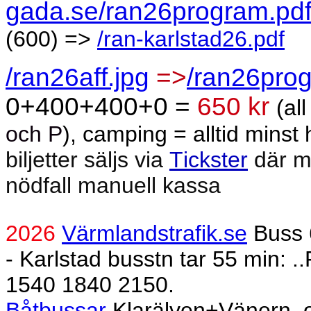
gada.se/ran26program.pd
(600) =>
/ran-karlstad26.pdf
/ran26aff.jpg
=>
/ran26prog
0+400+400+0 =
650 kr
(al
och P
), camping = alltid minst h
biljetter säljs via
Tickster
där ma
nödfall manuell kassa
2026
Värmlandstrafik.se
Buss 
- Karlstad busstn tar 55 min: 
1540 1840 2150.
Båtbussar
Klarälven+Vänern, ord