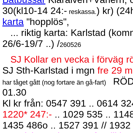
30(kl10-14 24:-
) kr) (24
reskassa.
karta
"hopplös",
... riktig karta: Karlstad (ko
26/6-19/7 ..) /
260526
SJ Kollar en vecka i förväg 
SJ Sth-Karlstad i mgn
fre 29 m
RÖDA
har tåget gått (nog fortare än gå-fart)
01.30
Kl kr från: 0547 391 .. 0614 32
1220* 247:-
.. 1029 535 .. 1148
1435 486o .. 1527 391 // 1932