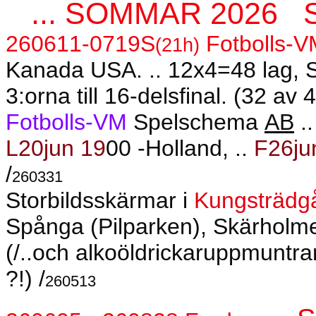
... SOMMAR 2026
260611-0719S
Fotbolls-V
(21h)
Kanada USA. .. 12x4=48 lag, Sv
3:orna till 16-delsfinal. (32 av 
Fotbolls-VM
Spelschema
AB
.
L20jun 19
00 -Holland, ..
F26ju
/
260331
Storbildsskärmar i
Kungsträdg
Spånga (Pilparken), Skärholmen
(/..och alkoöldrickaruppmuntran 
?!) /
260513